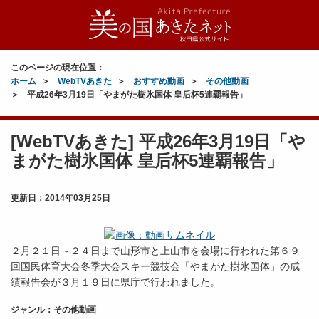
このページの現在位置：
ホーム
WebTVあきた
おすすめ動画
その他動画
平成26年3月19日「やまがた樹氷国体 皇后杯5連覇報告」
[WebTVあきた] 平成26年3月19日「や
まがた樹氷国体 皇后杯5連覇報告」
更新日：
2014年03月25日
２月２１日～２４日まで山形市と上山市を会場に行われた第６９
回国民体育大会冬季大会スキー競技会「やまがた樹氷国体」の成
績報告会が３月１９日に県庁で行われました。
ジャンル：その他動画