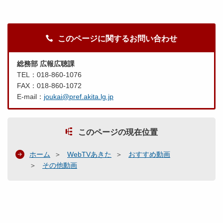
このページに関するお問い合わせ
総務部 広報広聴課
TEL：018-860-1076
FAX：018-860-1072
E-mail：
joukai@pref.akita.lg.jp
このページの現在位置
ホーム
WebTVあきた
おすすめ動画
その他動画