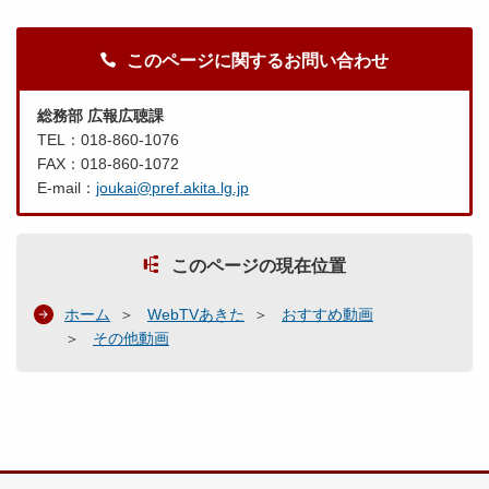
このページに関するお問い合わせ
総務部 広報広聴課
TEL：018-860-1076
FAX：018-860-1072
E-mail：
joukai@pref.akita.lg.jp
このページの現在位置
ホーム
WebTVあきた
おすすめ動画
その他動画