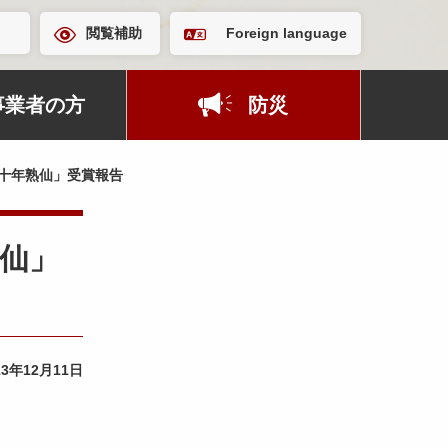
閲覧補助
Foreign language
事業者の方
防災
る十年熟仙」受賞報告
熟仙」
13年12月11日