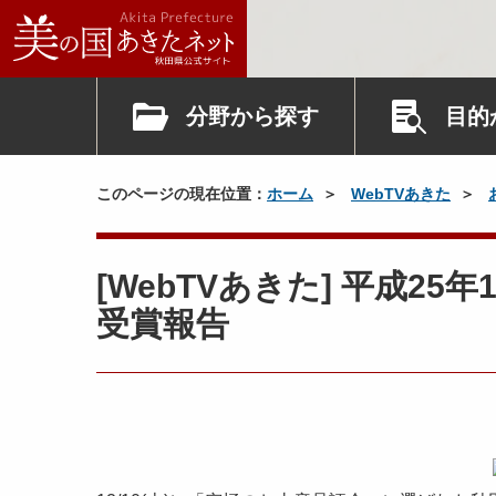
分野から探す
目的
このページの現在位置：
ホーム
WebTVあきた
[WebTVあきた] 平成2
受賞報告