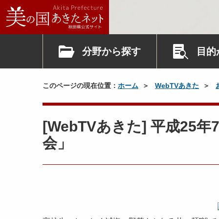
分野から探す
目的
このページの現在位置：
ホーム
WebTVあきた
[WebTVあきた] 平成2
会」