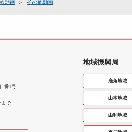
め動画
その他動画
地域振興局
鹿角地域
目1番1号
山本地域
分まで
由利地域