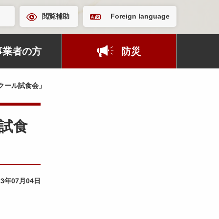
閲覧補助
Foreign language
事業者の方
防災
ンクール試食会」
ル試食
13年07月04日