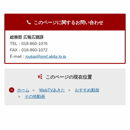
このページに関するお問い合わせ
総務部 広報広聴課
TEL：018-860-1076
FAX：018-860-1072
E-mail：
joukai@pref.akita.lg.jp
このページの現在位置
ホーム
WebTVあきた
おすすめ動画
その他動画