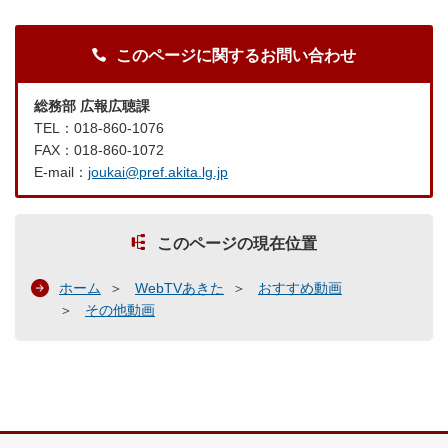
このページに関するお問い合わせ
総務部 広報広聴課
TEL：018-860-1076
FAX：018-860-1072
E-mail：
joukai@pref.akita.lg.jp
このページの現在位置
ホーム
WebTVあきた
おすすめ動画
その他動画