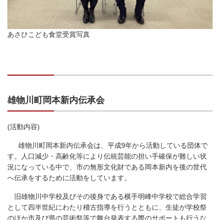
あさひこども食堂受賞写真
雄物川町岡本新内伝承会
(活動内容)
雄物川町岡本新内伝承会は、平成9年から活動している団体で
す。人口減少・高齢化等により伝統芸能の担い手確保が難しい状
況になっている中で、市の無形文化財である岡本新内を後の世代
へ伝承をするために活動をしています。
旧雄物川中学校及びその後身である横手明峰中学校で総合学習
として四半世紀にわたり稽古指導を行うとともに、生徒が学校祭
のほか市及び県の芸術祭等で舞台発表する際のサポートも行うな