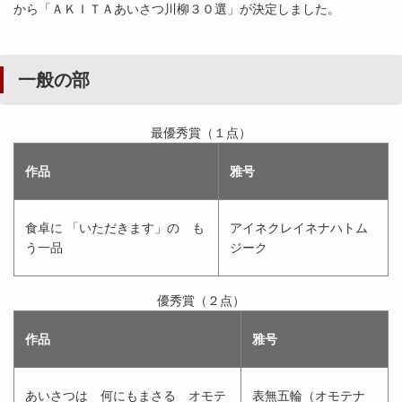
から「ＡＫＩＴＡあいさつ川柳３０選」が決定しました。
一般の部
最優秀賞（１点）
作品
雅号
食卓に 「いただきます」の も
アイネクレイネナハトム
う一品
ジーク
優秀賞（２点）
作品
雅号
あいさつは 何にもまさる オモテ
表無五輪（オモテナ