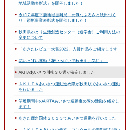
地域活動表彰式」を開催しました！
令和７年度平鹿地域振興局「元気なふるさと秋田づく
り」顕彰事業表彰式を開催しました！
秋田県ゆとり生活創造センター（遊学舎）ご利用方法の
変更について
「あきたレビュー大賞2022」入賞作品をご紹介します
花いっぱい運動「花いっぱいで秋田を元気に」
AKITAあいさつ川柳３０選が決定しました
ＡＫＩＴＡあいさつ運動進め隊が秋田駅であいさつ運動
を行いました
竿燈期間中のAKITAあいさつ運動進め隊の活動を紹介し
ます！
あきた鹿角国体２０１３であいさつ運動を行いました
「ＡＫＩＴＡあいさつ作文」コンクールの表彰式を行い