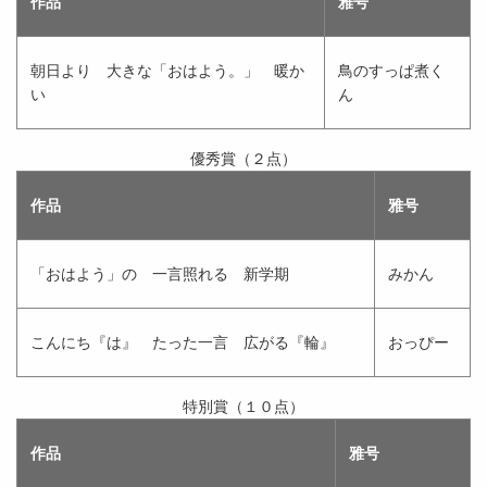
作品
雅号
朝日より 大きな「おはよう。」 暖か
鳥のすっぱ煮く
い
ん
優秀賞（２点）
作品
雅号
「おはよう」の 一言照れる 新学期
みかん
こんにち『は』 たった一言 広がる『輪』
おっぴー
特別賞（１０点）
作品
雅号