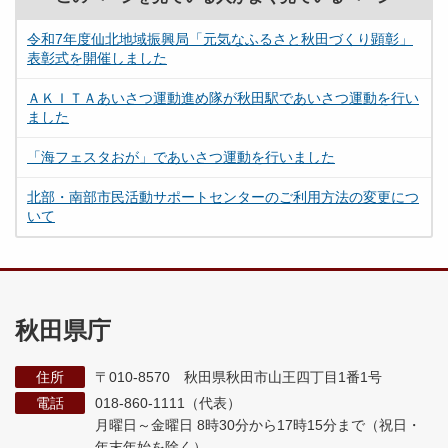
令和7年度仙北地域振興局「元気なふるさと秋田づくり顕彰」
表彰式を開催しました
ＡＫＩＴＡあいさつ運動進め隊が秋田駅であいさつ運動を行い
ました
「海フェスタおが」であいさつ運動を行いました
北部・南部市民活動サポートセンターのご利用方法の変更につ
いて
秋田県庁
住所
〒010-8570 秋田県秋田市山王四丁目1番1号
電話
018-860-1111（代表）
月曜日～金曜日 8時30分から17時15分まで
（祝日・
年末年始を除く）