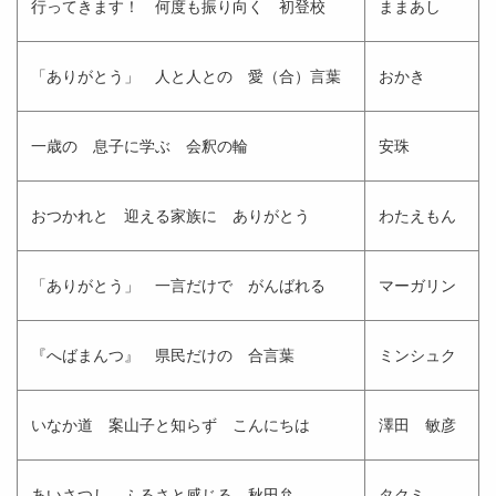
行ってきます！ 何度も振り向く 初登校
ままあし
「ありがとう」 人と人との 愛（合）言葉
おかき
一歳の 息子に学ぶ 会釈の輪
安珠
おつかれと 迎える家族に ありがとう
わたえもん
「ありがとう」 一言だけで がんばれる
マーガリン
『へばまんつ』 県民だけの 合言葉
ミンシュク
いなか道 案山子と知らず こんにちは
澤田 敏彦
あいさつし ふるさと感じる 秋田弁
タクミ