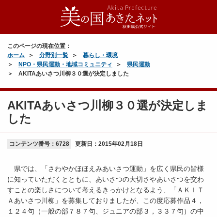
このページの現在位置：
ホーム
分野別一覧
暮らし・環境
NPO・県民運動・地域コミュニティ
県民運動
AKITAあいさつ川柳３０選が決定しました
AKITAあいさつ川柳３０選が決定しま
した
コンテンツ番号：6728
更新日：
2015年02月18日
県では、「さわやかほほえみあいさつ運動」を広く県民の皆様
に知っていただくとともに、あいさつの大切さやあいさつを交わ
すことの楽しさについて考えるきっかけとなるよう、「ＡＫＩＴ
Ａあいさつ川柳」を募集しておりましたが、この度応募作品４，
１２４句（一般の部７８７句、ジュニアの部３，３３７句）の中