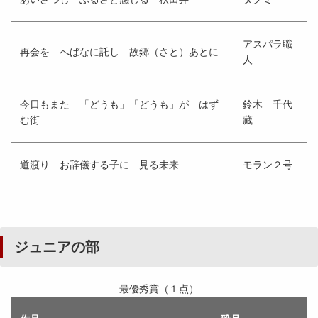
アスパラ職
再会を へばなに託し 故郷（さと）あとに
人
今日もまた 「どうも」「どうも」が はず
鈴木 千代
む街
藏
道渡り お辞儀する子に 見る未来
モラン２号
ジュニアの部
最優秀賞（１点）