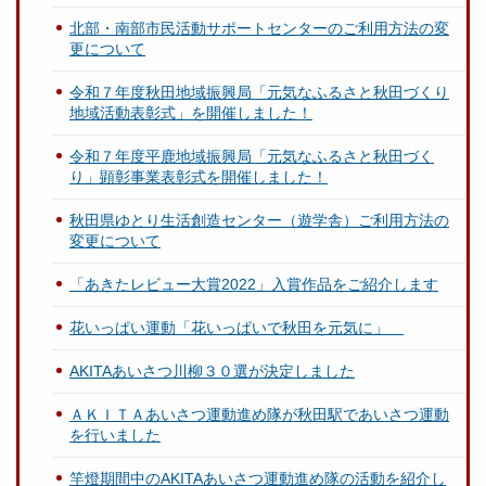
北部・南部市民活動サポートセンターのご利用方法の変
更について
令和７年度秋田地域振興局「元気なふるさと秋田づくり
地域活動表彰式」を開催しました！
令和７年度平鹿地域振興局「元気なふるさと秋田づく
り」顕彰事業表彰式を開催しました！
秋田県ゆとり生活創造センター（遊学舎）ご利用方法の
変更について
「あきたレビュー大賞2022」入賞作品をご紹介します
花いっぱい運動「花いっぱいで秋田を元気に」
AKITAあいさつ川柳３０選が決定しました
ＡＫＩＴＡあいさつ運動進め隊が秋田駅であいさつ運動
を行いました
竿燈期間中のAKITAあいさつ運動進め隊の活動を紹介し