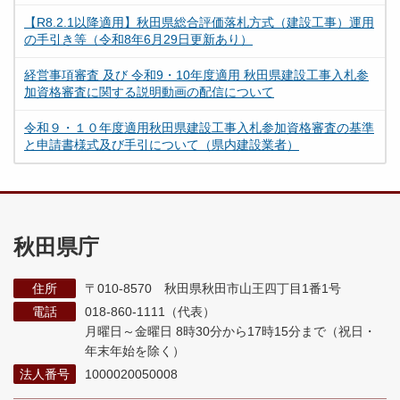
【R8.2.1以降適用】秋田県総合評価落札方式（建設工事）運用
の手引き等（令和8年6月29日更新あり）
経営事項審査 及び 令和9・10年度適用 秋田県建設工事入札参
加資格審査に関する説明動画の配信について
令和９・１０年度適用秋田県建設工事入札参加資格審査の基準
と申請書様式及び手引について（県内建設業者）
秋田県庁
住所
〒010-8570 秋田県秋田市山王四丁目1番1号
電話
018-860-1111（代表）
月曜日～金曜日 8時30分から17時15分まで
（祝日・
年末年始を除く）
法人番号
1000020050008