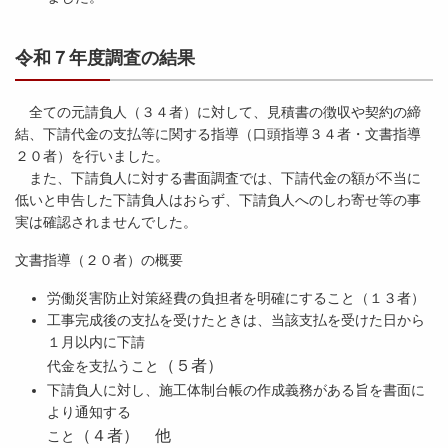
令和７年度調査の結果
全ての元請負人（３４者）に対して、見積書の徴収や契約の締
結、下請代金の支払等に関する指導（口頭指導３４者・文書指導
２０者）を行いました。
また、下請負人に対する書面調査では、下請代金の額が不当に
低いと申告した下請負人はおらず、下請負人へのしわ寄せ等の事
実は確認されませんでした。
文書指導（２０者）の概要
労働災害防止対策経費の負担者を明確にすること（１３者）
工事完成後の支払を受けたときは、当該支払を受けた日から
１月以内に下請
（５者）
代金を支払うこと
下請負人に対し、施工体制台帳の作成義務がある旨を書面に
より通知する
（４者） 他
こと