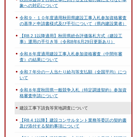
象への対応について
令和９・１０年度適用秋田県建設工事入札参加資格審査
の基準と申請書様式及び手引について（県内建設業者）
【R8.2.1以降適用】秋田県総合評価落札方式（建設工
事）運用の手引き等（令和8年6月29日更新あり）
令和８年度適用建設工事入札参加資格審査（中間年審
査）の結果について
令和７年分の一人当たり給与等支払額（全国平均）につ
いて
令和８年度秋田県一般競争入札（特定調達契約）参加資
格審査申請について
建設工事下請負等実地調査について
【R8.4.1以降】建設コンサルタント業務等委託の契約書
及び添付する契約事項について