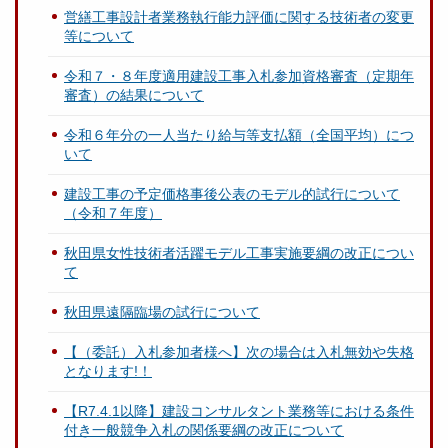
営繕工事設計者業務執行能力評価に関する技術者の変更
等について
令和７・８年度適用建設工事入札参加資格審査（定期年
審査）の結果について
令和６年分の一人当たり給与等支払額（全国平均）につ
いて
建設工事の予定価格事後公表のモデル的試行について
（令和７年度）
秋田県女性技術者活躍モデル工事実施要綱の改正につい
て
秋田県遠隔臨場の試行について
【（委託）入札参加者様へ】次の場合は入札無効や失格
となります!！
【R7.4.1以降】建設コンサルタント業務等における条件
付き一般競争入札の関係要綱の改正について