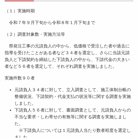
（１）実施時期
令和７年９月下旬から令和８年１月下旬まで
（２）調査対象数・実施方法等
県発注工事の元請負人の中から、低価格で受注した者や過去に
指導を受けたことがある者など３４者を選定し、さらに当該元請
負人と下請契約を締結した下請負人の中から、下請代金の大きい
者など５６者を選定して、それぞれ調査を実施しました。
実施件数９０者
元請負人３４者に対して、立入調査として、施工体制台帳の
整備状況、下請契約・代金支払の状況等に関する調査を実施
しました。
下請負人５６者に対して、書面調査として、元請負人からの
不当な要求・しわ寄せの有無等に関する調査を実施しまし
た。
※下請負人については１元請負人当たり数者程度を選定し
ました。