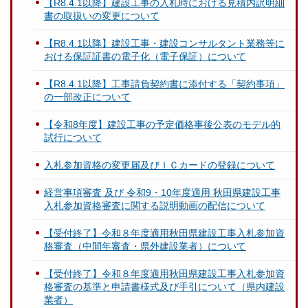
【R8.4.1以降】建設工事の入札時における見積内訳明細
書の取扱いの変更について
【R8.4.1以降】建設工事・建設コンサルタント業務等に
おける保証証書の電子化（電子保証）について
【R8.4.1以降】工事請負契約書に添付する「契約事項」
の一部改正について
【令和8年度】建設工事の予定価格事後公表のモデル的
試行について
入札参加資格の変更届及びＩＣカードの登録について
経営事項審査 及び 令和9・10年度適用 秋田県建設工事
入札参加資格審査に関する説明動画の配信について
【受付終了】令和８年度適用秋田県建設工事入札参加資
格審査（中間年審査・県外建設業者）について
【受付終了】令和８年度適用秋田県建設工事入札参加資
格審査の基準と申請書様式及び手引について（県内建設
業者）