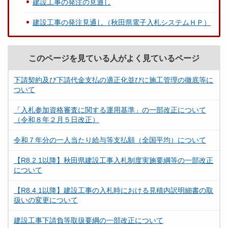
建設工事の発注の見通し
建設工事の発注見通し（秋田県電子入札システムＨＰ）
このページを見ている人がよく見ているページ
下請契約及び下請代金支払の適正化並びに施工管理の徹底等に
ついて
「入札参加資格審査に関する運用基準」の一部改正について
（令和８年２月５日改正）
令和７年分の一人当たり給与等支払額（全国平均）について
【R8.2.1以降】秋田県建設工事入札制度実施要綱等の一部改正
について
【R8.4.1以降】建設工事の入札時における見積内訳明細書の取
扱いの変更について
建設工事下請負等取扱要綱の一部改正について