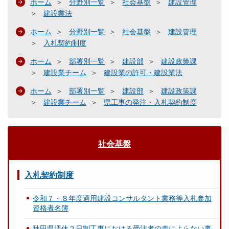
ホーム
分野別一覧
社会基盤
建設管理
建設業法
ホーム
分野別一覧
社会基盤
建設管理
入札契約制度
ホーム
部署別一覧
建設部
建設政策課
建設業チーム
建設業の許可・建設業法
ホーム
部署別一覧
建設部
建設政策課
建設業チーム
県工事の発注・入札契約制度
社会基盤
入札契約制度
令和７・８年度適用建設コンサルタント業務等入札参加
資格者名簿
秋田県週休２日制工事における受注者の責によらない事