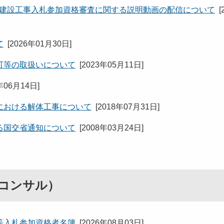
田県建設工事入札参加資格審査に関する説明動画の配信について
[
て
[
2026年01月30日
]
可等の取扱いについて
[
2023年05月11日
]
年06月14日
]
における解体工事について
[
2018年07月31日
]
る国交省通知について
[
2008年03月24日
]
コンサル）
等入札参加資格者名簿
[
2026年08月03日
]