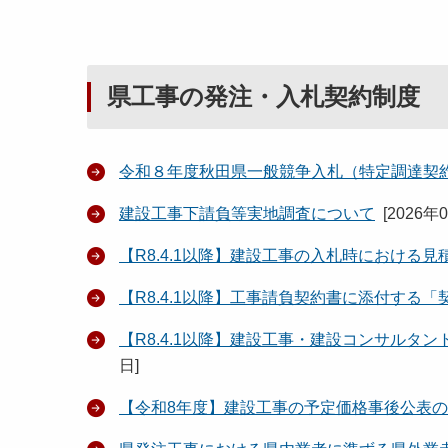
県工事の発注・入札契約制度
令和８年度秋田県一般競争入札（特定調達契
建設工事下請負等実地調査について
[
2026年
【R8.4.1以降】建設工事の入札時における
【R8.4.1以降】工事請負契約書に添付する
【R8.4.1以降】建設工事・建設コンサル
日
]
【令和8年度】建設工事の予定価格事後公表