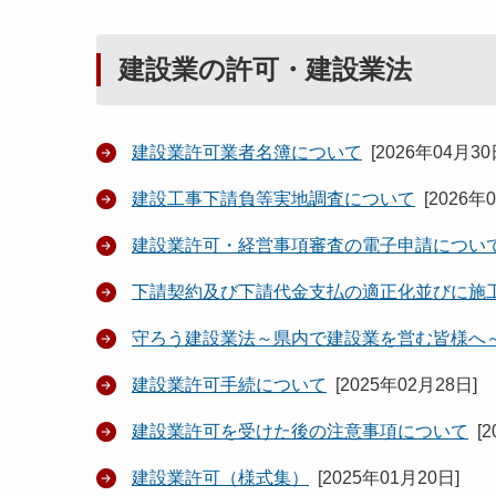
建設業の許可・建設業法
建設業許可業者名簿について
[
2026年04月3
建設工事下請負等実地調査について
[
2026年
建設業許可・経営事項審査の電子申請につい
下請契約及び下請代金支払の適正化並びに施
守ろう建設業法～県内で建設業を営む皆様へ
建設業許可手続について
[
2025年02月28日
]
建設業許可を受けた後の注意事項について
[
2
建設業許可（様式集）
[
2025年01月20日
]