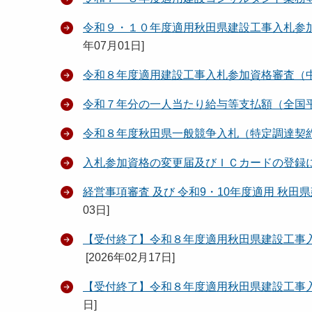
令和９・１０年度適用秋田県建設工事入札参
年07月01日
]
令和８年度適用建設工事入札参加資格審査（
令和７年分の一人当たり給与等支払額（全国
令和８年度秋田県一般競争入札（特定調達契
入札参加資格の変更届及びＩＣカードの登録
経営事項審査 及び 令和9・10年度適用 秋
03日
]
【受付終了】令和８年度適用秋田県建設工事
[
2026年02月17日
]
【受付終了】令和８年度適用秋田県建設工事
日
]