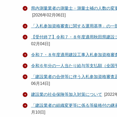
県内測量業者の測量士・測量士補の人数の変
[
2026年02月06日
]
「入札参加資格審査に関する運用基準」の一
【受付終了】令和７・８年度適用秋田県建設
02月04日
]
令和７・８年度適用建設工事入札参加資格審
令和６年分の一人当たり給与等支払額（全国
「建設業者の合併等に伴う入札参加資格審査
06月14日
]
建設業の社会保険等加入対策について
[
2022
「建設業者の組織変更等に係る等級格付の継
月10日
]