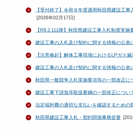
【受付終了】令和８年度適用秋田県建設工事
[
2026年02月17日
]
【R8.2.1以降】秋田県建設工事入札制度実
建設工事の入札及び契約に関する情報の公表
【注意喚起】解体工事現場におけるLPガス漏
建設工事の入札及び契約に関する情報の公表
秋田県一般競争入札実施要項等の一部改正に
建設工事下請負等取扱要綱の一部改正につい
法定福利費の適切な支払いを確認するための
秋田県建設工事入札・契約関係事務提要
[
20