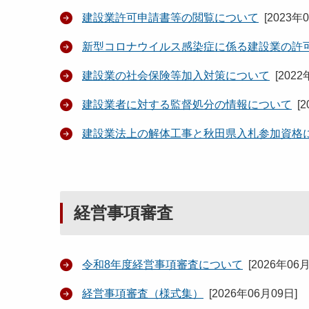
建設業許可申請書等の閲覧について
[
2023年
新型コロナウイルス感染症に係る建設業の許
建設業の社会保険等加入対策について
[
2022
建設業者に対する監督処分の情報について
[
2
建設業法上の解体工事と秋田県入札参加資格
経営事項審査
令和8年度経営事項審査について
[
2026年06
経営事項審査（様式集）
[
2026年06月09日
]