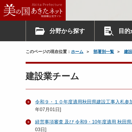
分野から探す
目的
このページの現在位置：
ホーム
部署別一覧
建
建設業チーム
令和９・１０年度適用秋田県建設工事入札参
年07月01日
]
経営事項審査 及び 令和9・10年度適用 秋
03日
]