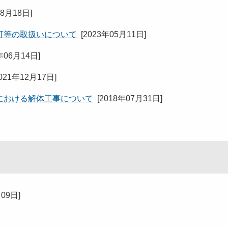
08月18日
]
可等の取扱いについて
[
2023年05月11日
]
年06月14日
]
021年12月17日
]
における解体工事について
[
2018年07月31日
]
月09日
]