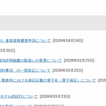
約）参加資格審査申請について
[
2026年04月24日
]
03月30日
]
見積内訳明細書の取扱いの変更について
[
2026年03月25日
]
「契約事項」の一部改正について
[
2026年03月25日
]
タント業務等における保証証書の電子化（電子保証）について
[
20
のモデル的試行について
[
2026年03月23日
]