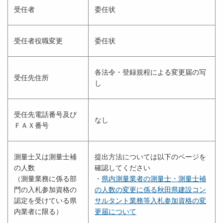
受任者
委任状
受任者役職変更
委任状
各法令・登録規程による変更届の写
受任先住所
し
受任先電話番号及び
なし
ＦＡＸ番号
測量士又は測量士補
提出方法については以下のページを
の人数
確認してください
（測量業務に係る部
・
県内測量業者の測量士・測量士補
門の入札参加資格の
の人数の変更に係る秋田県建設コン
認定を受けている県
サルタント業務等入札参加資格の変
内業者に限る）
更届について