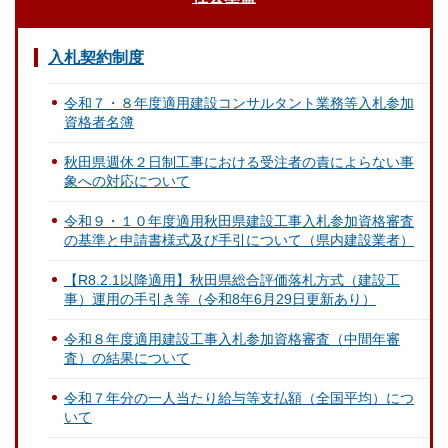
入札契約制度
令和７・８年度適用建設コンサルタント業務等入札参加
資格者名簿
秋田県週休２日制工事における受注者の責によらない事
象への対応について
令和９・１０年度適用秋田県建設工事入札参加資格審査
の基準と申請書様式及び手引について（県内建設業者）
【R8.2.1以降適用】秋田県総合評価落札方式（建設工
事）運用の手引き等（令和8年6月29日更新あり）
令和８年度適用建設工事入札参加資格審査（中間年審
査）の結果について
令和７年分の一人当たり給与等支払額（全国平均）につ
いて