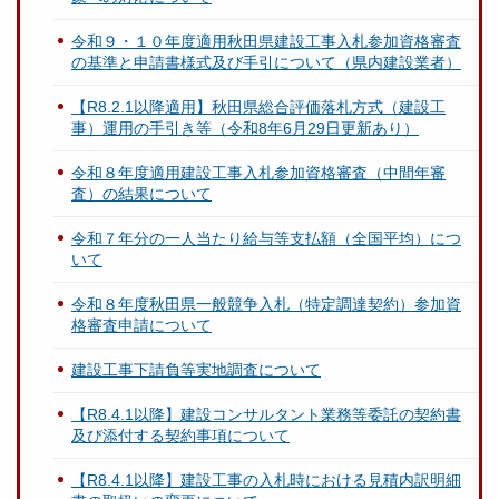
令和９・１０年度適用秋田県建設工事入札参加資格審査
の基準と申請書様式及び手引について（県内建設業者）
【R8.2.1以降適用】秋田県総合評価落札方式（建設工
事）運用の手引き等（令和8年6月29日更新あり）
令和８年度適用建設工事入札参加資格審査（中間年審
査）の結果について
令和７年分の一人当たり給与等支払額（全国平均）につ
いて
令和８年度秋田県一般競争入札（特定調達契約）参加資
格審査申請について
建設工事下請負等実地調査について
【R8.4.1以降】建設コンサルタント業務等委託の契約書
及び添付する契約事項について
【R8.4.1以降】建設工事の入札時における見積内訳明細