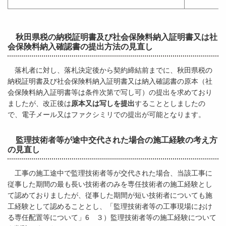
秋田県税の納税証明書及び社会保険料納入証明書又は社
会保険料納入確認書の提出方法の見直し
落札者に対し、落札決定後から契約締結前までに、秋田県税の
納税証明書及び社会保険料納入証明書又は納入確認書の原本（社
会保険料納入証明書等は条件次第で写し可）の提出を求めており
ましたが、改正後は
原本又は写しを提出
することとしましたの
で、電子メール又はファクシミリでの提出が可能となります。
監理技術者等が途中交代された場合の施工経験の考え方
の見直し
工事の施工途中で監理技術者等が交代された場合、当該工事に
従事した期間の最も長い技術者のみを専任技術者の施工経験とし
て認めておりましたが、従事した期間が短い技術者についても施
工経験として認めることとし、「監理技術者等の工事現場におけ
る専任配置等について」6 ３）監理技術者等の施工経験について