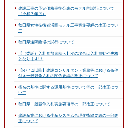
建設工事の予定価格事後公表のモデル的試行について
（令和７年度）
秋田県女性技術者活躍モデル工事実施要綱の改正につい
て
秋田県遠隔臨場の試行について
【（委託）入札参加者様へ】次の場合は入札無効や失格
となります!！
【R7.4.1以降】建設コンサルタント業務等における条件
付き一般競争入札の関係要綱の改正について
指名の基準に関する運用基準について等の一部改正につ
いて
秋田県一般競争入札実施要項等の一部改正について
建設産業における生産システム合理化指導要綱の一部改
正について