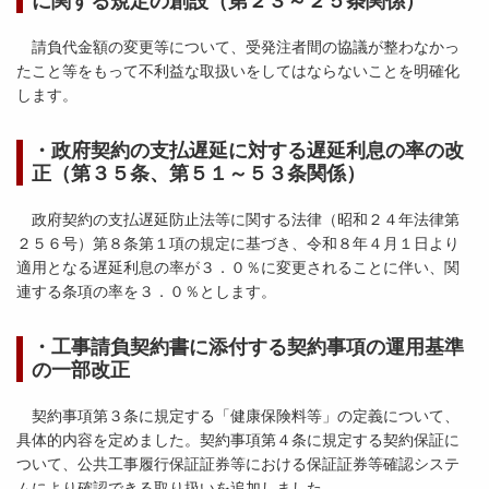
に関する規定の創設（第２３～２５条関係）
請負代金額の変更等について、受発注者間の協議が整わなかっ
たこと等をもって不利益な取扱いをしてはならないことを明確化
します。
・政府契約の支払遅延に対する遅延利息の率の改
正（第３５条、第５１～５３条関係）
政府契約の支払遅延防止法等に関する法律（昭和２４年法律第
２５６号）第８条第１項の規定に基づき、令和８年４月１日より
適用となる遅延利息の率が３．０％に変更されることに伴い、関
連する条項の率を３．０％とします。
・工事請負契約書に添付する契約事項の運用基準
の一部改正
契約事項第３条に規定する「健康保険料等」の定義について、
具体的内容を定めました。契約事項第４条に規定する契約保証に
ついて、公共工事履行保証証券等における保証証券等確認システ
ムにより確認できる取り扱いを追加しました。