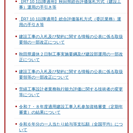
【R7.10.1以降適用】秋田県総合評価落札方式（建設工
事）運用の手引き等
【R7.10.1以降適用】総合評価落札方式（委託業務）運
用の手引き等
建設工事の入札及び契約に関する情報の公表に係る取扱
要領の一部改正について
秋田県週休２日制工事実施要綱及び建設部運用の一部改
正について
建設工事の入札及び契約に関する情報の公表に係る取扱
要領等の一部改正について
営繕工事設計者業務執行能力評価に関する技術者の変更
等について
令和７・８年度適用建設工事入札参加資格審査（定期年
審査）の結果について
令和６年分の一人当たり給与等支払額（全国平均）につ
いて