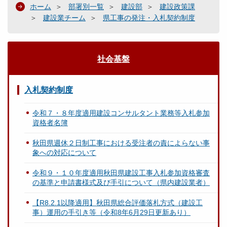
ホーム
部署別一覧
建設部
建設政策課
建設業チーム
県工事の発注・入札契約制度
社会基盤
入札契約制度
令和７・８年度適用建設コンサルタント業務等入札参加
資格者名簿
秋田県週休２日制工事における受注者の責によらない事
象への対応について
令和９・１０年度適用秋田県建設工事入札参加資格審査
の基準と申請書様式及び手引について（県内建設業者）
【R8.2.1以降適用】秋田県総合評価落札方式（建設工
事）運用の手引き等（令和8年6月29日更新あり）