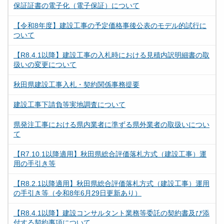
保証証書の電子化（電子保証）について
【令和8年度】建設工事の予定価格事後公表のモデル的試行に
ついて
【R8.4.1以降】建設工事の入札時における見積内訳明細書の取
扱いの変更について
秋田県建設工事入札・契約関係事務提要
建設工事下請負等実地調査について
県発注工事における県内業者に準ずる県外業者の取扱いについ
て
【R7.10.1以降適用】秋田県総合評価落札方式（建設工事）運
用の手引き等
【R8.2.1以降適用】秋田県総合評価落札方式（建設工事）運用
の手引き等（令和8年6月29日更新あり）
【R8.4.1以降】建設コンサルタント業務等委託の契約書及び添
付する契約事項について