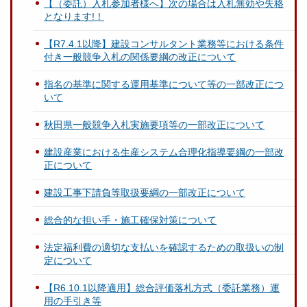
【（委託）入札参加者様へ】次の場合は入札無効や失格
となります!！
【R7.4.1以降】建設コンサルタント業務等における条件
付き一般競争入札の関係要綱の改正について
指名の基準に関する運用基準について等の一部改正につ
いて
秋田県一般競争入札実施要項等の一部改正について
建設産業における生産システム合理化指導要綱の一部改
正について
建設工事下請負等取扱要綱の一部改正について
総合的な担い手・施工確保対策について
法定福利費の適切な支払いを確認するための取扱いの制
定について
【R6.10.1以降適用】総合評価落札方式（委託業務）運
用の手引き等