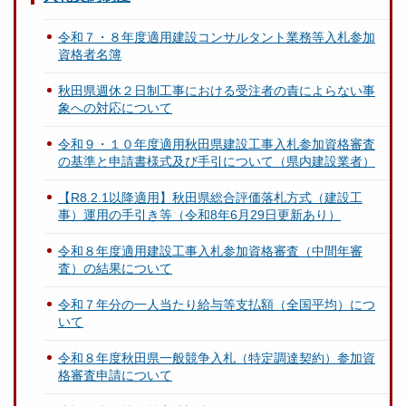
令和７・８年度適用建設コンサルタント業務等入札参加
資格者名簿
秋田県週休２日制工事における受注者の責によらない事
象への対応について
令和９・１０年度適用秋田県建設工事入札参加資格審査
の基準と申請書様式及び手引について（県内建設業者）
【R8.2.1以降適用】秋田県総合評価落札方式（建設工
事）運用の手引き等（令和8年6月29日更新あり）
令和８年度適用建設工事入札参加資格審査（中間年審
査）の結果について
令和７年分の一人当たり給与等支払額（全国平均）につ
いて
令和８年度秋田県一般競争入札（特定調達契約）参加資
格審査申請について