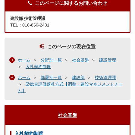
このページに関するお問い合わせ
建設部 技術管理課
TEL：018-860-2431
このページの現在位置
ホーム
分野別一覧
社会基盤
建設管理
入札契約制度
ホーム
部署別一覧
建設部
技術管理課
②総合評価落札方式【調整・建設マネジメントチー
ム】
社会基盤
入札契約制度