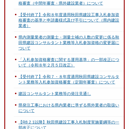
格審査（中間年審査・県外建設業者）について
【受付終了】令和８年度適用秋田県建設工事入札参加資
格審査の基準と申請書様式及び手引について（県内建設
業者）
県内測量業者の測量士・測量士補の人数の変更に係る秋
田県建設コンサルタント業務等入札参加資格の変更届に
ついて
「入札参加資格審査に関する運用基準」の一部改正につ
いて（令和８年２月５日改正）
【受付終了】令和７・８年度適用秋田県建設コンサルタ
ント業務等入札参加資格審査（定期年審査）について
建設コンサルタント業務等の発注見通し
県発注工事における県内業者に準ずる県外業者の取扱い
について
【R8.2.1以降】秋田県建設工事入札制度実施要綱等の一
部改正について