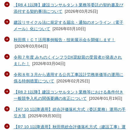
【R8.4.1以降】建設コンサルタント業務等委託の契約書及び
添付する契約事項について
[
2026年03月25日
]
建設リサイクル法に規定する届出・通知のオンライン（電子
メール）化について
[
2026年03月10日
]
秋田県ＩＣＴ活用事例報告・技術展示会を開催します！
[
2026年03月04日
]
令和７年度 みちのくインフラDX奨励賞の受賞者が発表され
ました！
[
2026年03月04日
]
令和８年３月から適用する公共工事設計労務単価等の運用に
係る特例措置について
[
2026年02月25日
]
【R8.2.1以降】建設コンサルタント業務等における条件付き
一般競争入札の関係要綱の改正について
[
2026年01月19日
]
【R7.10.1以降適用】総合評価落札方式（委託業務）運用の手
引き等
[
2025年09月30日
]
【R7.10.1以降適用】秋田県総合評価落札方式（建設工事）運