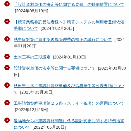
「設計資材単価の決定等に関する要領」の特例措置について
[
2024年08月19日
]
【積算業務委託受注者様へ】積算システムの利用者登録依頼
手順について
[
2024年02月20日
]
熱中症対策に資する現場管理費の補正の試行について
[
2024
年01月26日
]
土木工事の工期設定
[
2024年01月10日
]
設計資材単価の決定等に関する要領について
[
2023年03月30
日
]
秋田県土木工事設計資材単価及び労務単価等公表要領につい
て
[
2023年03月30日
]
工事請負契約事項第２５条（スライド条項）の運用について
[
2022年12月26日
]
遠隔地からの建設資材調達に係る設計変更に関する特例措置
について
[
2022年05月20日
]