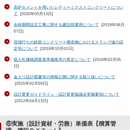
高炉セメントを用いたレディーミクストコンクリートについ
て
[
2020年03月13日
]
余裕期間設定工事に関する建設部運用について
[
2019年06月
07日
]
現場打ちの鉄筋コンクリート構造物におけるスランプ値の設
定等について
[
2018年10月01日
]
低入札価格調査基準価格等の算定について
[
2018年02月05
日
]
金入り設計図書等の情報公開に関する取り扱いについて
[
2015年02月09日
]
設計変更ガイドライン・設計変更協議会実施要領について
[
2012年04月13日
]
⑥実施（設計資材・労務）単価表【積算管