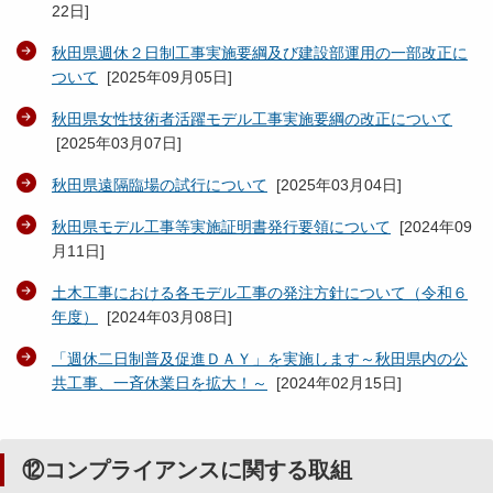
22日
]
秋田県週休２日制工事実施要綱及び建設部運用の一部改正に
ついて
[
2025年09月05日
]
秋田県女性技術者活躍モデル工事実施要綱の改正について
[
2025年03月07日
]
秋田県遠隔臨場の試行について
[
2025年03月04日
]
秋田県モデル工事等実施証明書発行要領について
[
2024年09
月11日
]
土木工事における各モデル工事の発注方針について（令和６
年度）
[
2024年03月08日
]
「週休二日制普及促進ＤＡＹ」を実施します～秋田県内の公
共工事、一斉休業日を拡大！～
[
2024年02月15日
]
⑫コンプライアンスに関する取組