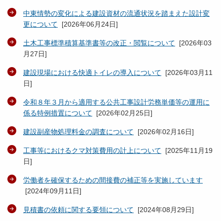
中東情勢の変化による建設資材の流通状況を踏まえた設計変
更について
[
2026年06月24日
]
土木工事標準積算基準書等の改正・閲覧について
[
2026年03
月27日
]
建設現場における快適トイレの導入について
[
2026年03月11
日
]
令和８年３月から適用する公共工事設計労務単価等の運用に
係る特例措置について
[
2026年02月25日
]
建設副産物処理料金の調査について
[
2026年02月16日
]
工事等におけるクマ対策費用の計上について
[
2025年11月19
日
]
労働者を確保するための間接費の補正等を実施しています
[
2024年09月11日
]
見積書の依頼に関する要領について
[
2024年08月29日
]