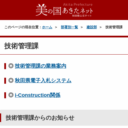
このページの現在位置：
ホーム
部署別一覧
建設部
技術管理課
技術管理課
◎
技術管理課の業務案内
◎
秋田県電子入札システム
◎
i-Construction関係
技術管理課からのお知らせ