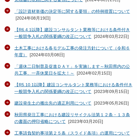
「設計資材単価の決定等に関する要領」の特例措置について
[
2024年08月19日
]
【R6.4.1以降】建設コンサルタント業務等における条件付き
一般競争入札の関係要綱の改正について
[
2024年03月22日
]
土木工事における各モデル工事の発注方針について（令和６
年度）
[
2024年03月08日
]
「週休二日制普及促進ＤＡＹ」を実施します～秋田県内の公
共工事、一斉休業日を拡大！～
[
2024年02月15日
]
【R5.10.1以降】建設コンサルタント業務等における条件付き
一般競争入札の関係要綱の改正について
[
2023年09月15日
]
建設発生土の搬出先の適正利用について
[
2023年05月26日
]
秋田県発注工事における建設リサイクル法第１２条・１３条
の書面の押印省略について
[
2023年03月20日
]
工事請負契約事項第２５条（スライド条項）の運用について