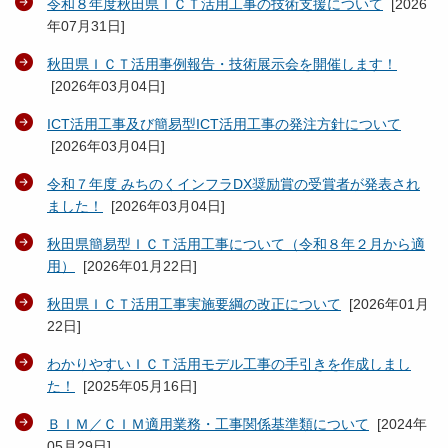
令和８年度秋田県ＩＣＴ活用工事の技術支援について
[
2026
年07月31日
]
秋田県ＩＣＴ活用事例報告・技術展示会を開催します！
[
2026年03月04日
]
ICT活用工事及び簡易型ICT活用工事の発注方針について
[
2026年03月04日
]
令和７年度 みちのくインフラDX奨励賞の受賞者が発表され
ました！
[
2026年03月04日
]
秋田県簡易型ＩＣＴ活用工事について（令和８年２月から適
用）
[
2026年01月22日
]
秋田県ＩＣＴ活用工事実施要綱の改正について
[
2026年01月
22日
]
わかりやすいＩＣＴ活用モデル工事の手引きを作成しまし
た！
[
2025年05月16日
]
ＢＩＭ／ＣＩＭ適用業務・工事関係基準類について
[
2024年
05月29日
]