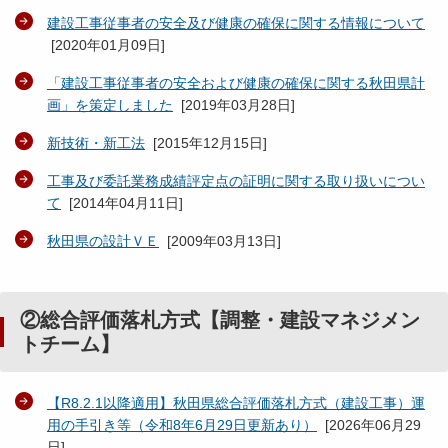
建設工事従事者の安全及び健康の確保に関する情報について
[
2020年01月09日
]
「建設工事従事者の安全および健康の確保に関する秋田県計
画」を策定しました
[
2019年03月28日
]
新技術・新工法
[
2015年12月15日
]
工事及び委託業務成績評定点の証明に関する取り扱いについ
て
[
2014年04月11日
]
秋田県の設計ＶＥ
[
2009年03月13日
]
②総合評価落札方式【調整・建設マネジメン
トチーム】
【R8.2.1以降適用】秋田県総合評価落札方式（建設工事）運
用の手引き等（令和8年6月29日更新あり）
[
2026年06月29
日
]