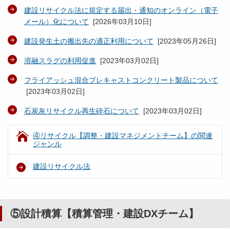
建設リサイクル法に規定する届出・通知のオンライン（電子
メール）化について
[
2026年03月10日
]
建設発生土の搬出先の適正利用について
[
2023年05月26日
]
溶融スラグの利用促進
[
2023年03月02日
]
フライアッシュ混合プレキャストコンクリート製品について
[
2023年03月02日
]
石炭灰リサイクル再生砕石について
[
2023年03月02日
]
④リサイクル【調整・建設マネジメントチーム】の関連
ジャンル
建設リサイクル法
⑤設計積算【積算管理・建設DXチーム】