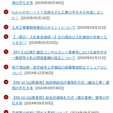
用の手引き等
[
2025年09月30日
]
わかりやすいＩＣＴ活用モデル工事の手引きを作成しまし
た！
[
2025年05月16日
]
土木工事書類簡素化のポイントについて
[
2025年03月31日
]
【（委託）入札参加者様へ】次の場合は入札無効や失格とな
ります!！
[
2025年02月25日
]
【R7.4.1以降】建設コンサルタント業務等における条件付き
一般競争入札の関係要綱の改正について
[
2025年02月21日
]
地下埋設物・架空線等上空施設の損傷事故防止マニュアルに
ついて
[
2024年12月06日
]
【R6.10.1以降適用】秋田県総合評価落札方式（建設工事）運
用の手引き等
[
2024年09月30日
]
【R6.10.1以降適用】総合評価落札方式（委託業務）運用の手
引き等
[
2024年09月30日
]
見積書の依頼に関する要領について
[
2024年08月29日
]