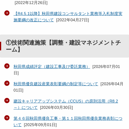
[
2022年12月26日
]
【R4.5.1以降】秋田県建設コンサルタント業務等入札制度実
施要綱の改正について
[
2022年04月27日
]
①技術関連施策【調整・建設マネジメントチ
ーム】
秋田県成績評定（建設工事及び委託業務）
[
2026年07月01
日
]
秋田県優良建設産業表彰要綱の制定等について
[
2026年04月
01日
]
建設キャリアアップシステム（CCUS）の原則活用（R8.2
～）について
[
2026年03月30日
]
第４６回秋田県優良工事・第１１回秋田県優良業務表彰につ
いて
[
2025年09月01日
]