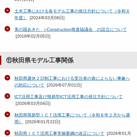
土木工事における各モデル工事の発注方針について（令和６
年度）
[
2024年03月08日
]
美の国あきた i-Construction推進協議会 の設立について
[
2018年02月05日
]
⑪秋田県モデル工事関係
秋田県週休２日制工事における受注者の責によらない事象へ
の対応について
[
2026年07月01日
]
ICT活用工事及び簡易型ICT活用工事の発注方針について
[
2026年03月04日
]
秋田県簡易型ＩＣＴ活用工事について（令和８年２月から適
用）
[
2026年01月22日
]
秋田県ＩＣＴ活用工事実施要綱の改正について
[
2026年01月