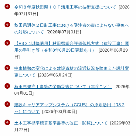
令和８年度秋田県ＩＣＴ活用工事の技術支援について
[
2026
年07月31日
]
秋田県週休２日制工事における受注者の責によらない事象へ
の対応について
[
2026年07月01日
]
【R8.2.1以降適用】秋田県総合評価落札方式（建設工事）運
用の手引き等（令和8年6月29日更新あり）
[
2026年06月29
日
]
中東情勢の変化による建設資材の流通状況を踏まえた設計変
更について
[
2026年06月24日
]
秋田県発注工事等の労働災害について（年度ごと）
[
2026年
04月01日
]
建設キャリアアップシステム（CCUS）の原則活用（R8.2
～）について
[
2026年03月30日
]
土木工事標準積算基準書等の改正・閲覧について
[
2026年03
月27日
]