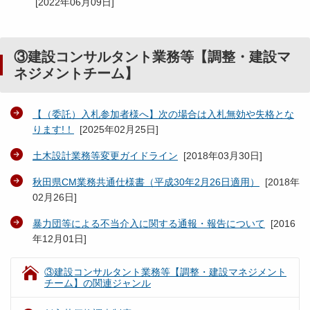
[
2022年06月09日
]
③建設コンサルタント業務等【調整・建設マ
ネジメントチーム】
【（委託）入札参加者様へ】次の場合は入札無効や失格とな
ります!！
[
2025年02月25日
]
土木設計業務等変更ガイドライン
[
2018年03月30日
]
秋田県CM業務共通仕様書（平成30年2月26日適用）
[
2018年
02月26日
]
暴力団等による不当介入に関する通報・報告について
[
2016
年12月01日
]
③建設コンサルタント業務等【調整・建設マネジメント
チーム】の関連ジャンル