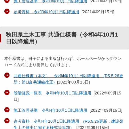
施工管理基準 令和3年10月1日以降適用
[
2021年09月15日
]
参考資料 令和3年10月1日以降適用
[
2021年09月15日
]
秋田県土木工事 共通仕様書（令和4年10月1
日以降適用）
本仕様書は、冊子による出版は行わず、ホームページからダウン
ロード方式により提供しております。
共通仕様書（本文） 令和4年10月1日以降適用 (R5.5.26更
新：第1編 共通編改正)
[
2022年09月15日
]
段階確認一覧表 令和4年10月1日以降適用
[
2022年09月15
日
]
施工管理基準 令和4年10月1日以降適用
[
2022年09月15日
]
参考資料 令和4年10月1日以降適用 (R5.5.26更新：建設発
生土の搬出に関する様式等追加）
[
2022年09月15日
]