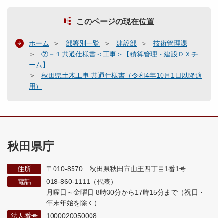
このページの現在位置
ホーム
部署別一覧
建設部
技術管理課
⑦－１共通仕様書＜工事＞【積算管理・建設ＤＸチ
ーム】
秋田県土木工事 共通仕様書（令和4年10月1日以降適
用）
秋田県庁
住所
〒010-8570 秋田県秋田市山王四丁目1番1号
電話
018-860-1111（代表）
月曜日～金曜日 8時30分から17時15分まで
（祝日・
年末年始を除く）
法人番号
1000020050008