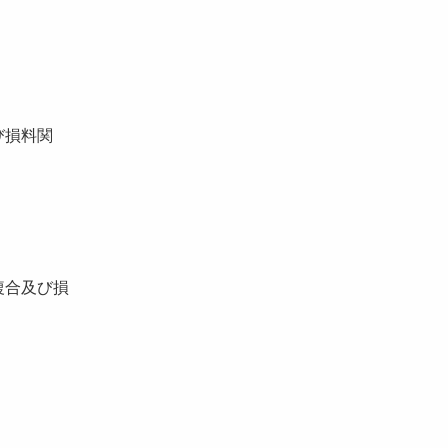
び損料関
複合及び損