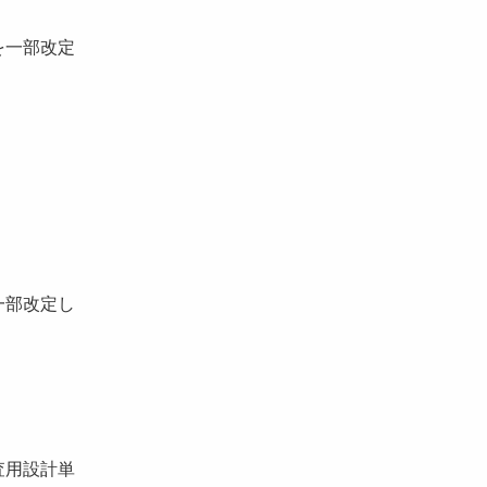
を一部改定
一部改定し
査用設計単