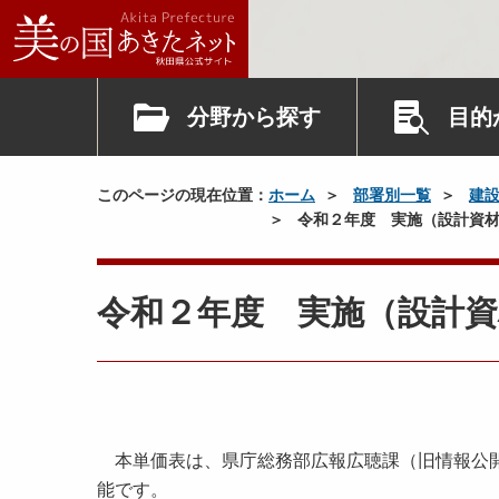
分野から探す
目的
このページの現在位置：
ホーム
部署別一覧
建
令和２年度 実施（設計資材
令和２年度 実施（設計
本単価表は、県庁総務部広報広聴課（旧情報公開
能です。