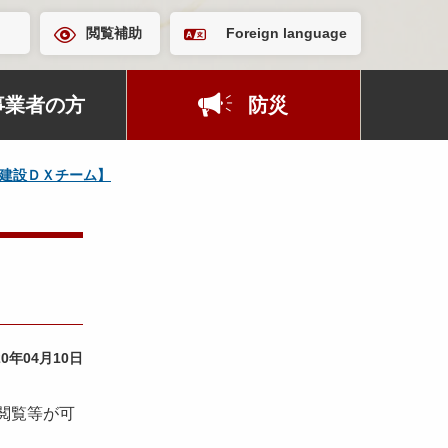
閲覧補助
Foreign language
事業者の方
防災
建設ＤＸチーム】
20年04月10日
閲覧等が可