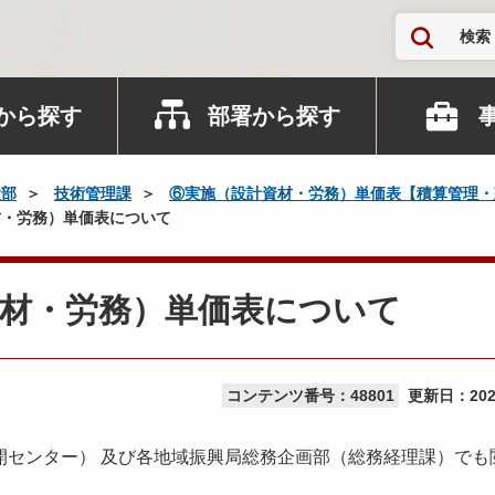
検索
から探す
部署から探す
設部
技術管理課
⑥実施（設計資材・労務）単価表【積算管理・
・労務）単価表について
資材・労務）単価表について
コンテンツ番号：48801
更新日：
20
センター） 及び各地域振興局総務企画部（総務経理課）でも