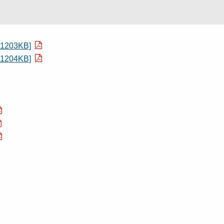
203KB]
204KB]