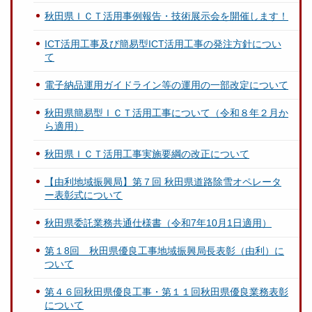
秋田県ＩＣＴ活用事例報告・技術展示会を開催します！
ICT活用工事及び簡易型ICT活用工事の発注方針につい
て
電子納品運用ガイドライン等の運用の一部改定について
秋田県簡易型ＩＣＴ活用工事について（令和８年２月か
ら適用）
秋田県ＩＣＴ活用工事実施要綱の改正について
【由利地域振興局】第７回 秋田県道路除雪オペレータ
ー表彰式について
秋田県委託業務共通仕様書（令和7年10月1日適用）
第１8回 秋田県優良工事地域振興局長表彰（由利）に
ついて
第４６回秋田県優良工事・第１１回秋田県優良業務表彰
について