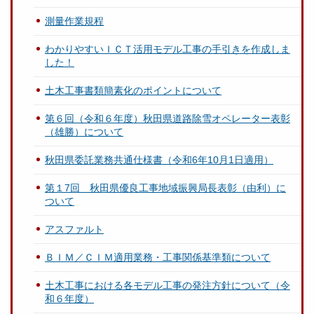
測量作業規程
わかりやすいＩＣＴ活用モデル工事の手引きを作成しま
した！
土木工事書類簡素化のポイントについて
第６回（令和６年度）秋田県道路除雪オペレーター表彰
（雄勝）について
秋田県委託業務共通仕様書（令和6年10月1日適用）
第１7回 秋田県優良工事地域振興局長表彰（由利）に
ついて
アスファルト
ＢＩＭ／ＣＩＭ適用業務・工事関係基準類について
土木工事における各モデル工事の発注方針について（令
和６年度）