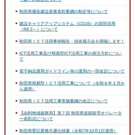
秋田県優良建設産業表彰要綱の制定等について
建設キャリアアップシステム（CCUS）の原則活用
（R8.2～）について
秋田県ＩＣＴ活用事例報告・技術展示会を開催します！
ICT活用工事及び簡易型ICT活用工事の発注方針につい
て
電子納品運用ガイドライン等の運用の一部改定について
秋田県簡易型ＩＣＴ活用工事について（令和８年２月か
ら適用）
秋田県ＩＣＴ活用工事実施要綱の改正について
【由利地域振興局】第７回 秋田県道路除雪オペレータ
ー表彰式について
秋田県委託業務共通仕様書（令和7年10月1日適用）