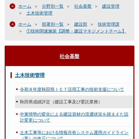
ホーム
分野別一覧
社会基盤
建設管理
土木技術管理
ホーム
部署別一覧
建設部
技術管理課
①技術関連施策【調整・建設マネジメントチーム】
社会基盤
土木技術管理
令和８年度秋田県ＩＣＴ活用工事の技術支援について
秋田県成績評定（建設工事及び委託業務）
中東情勢の変化による建設資材の流通状況を踏まえた設
計変更について
土木工事等における情報共有システム運用ガイドライン
（案）の改正について