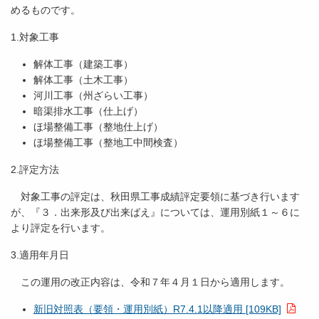
めるものです。
1.対象工事
解体工事（建築工事）
解体工事（土木工事）
河川工事（州ざらい工事）
暗渠排水工事（仕上げ）
ほ場整備工事（整地仕上げ）
ほ場整備工事（整地工中間検査）
2.評定方法
対象工事の評定は、秋田県工事成績評定要領に基づき行います
が、『３．出来形及び出来ばえ』については、運用別紙１～６に
より評定を行います。
3.適用年月日
この運用の改正内容は、令和７年４月１日から適用します。
新旧対照表（要領・運用別紙）R7.4.1以降適用 [109KB]