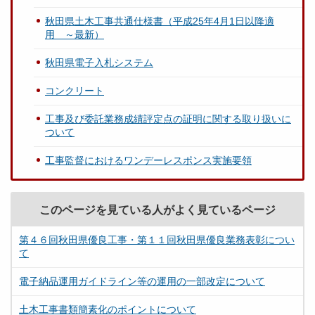
秋田県土木工事共通仕様書（平成25年4月1日以降適
用 ～最新）
秋田県電子入札システム
コンクリート
工事及び委託業務成績評定点の証明に関する取り扱いに
ついて
工事監督におけるワンデーレスポンス実施要領
このページを見ている人がよく見ているページ
第４６回秋田県優良工事・第１１回秋田県優良業務表彰につい
て
電子納品運用ガイドライン等の運用の一部改定について
土木工事書類簡素化のポイントについて