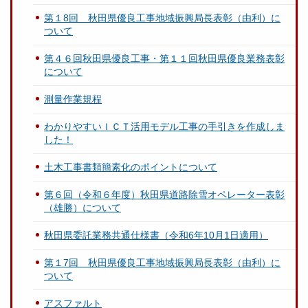
第１8回 秋田県優良工事地域振興局長表彰（由利）に
ついて
第４６回秋田県優良工事・第１１回秋田県優良業務表彰
について
測量作業規程
わかりやすいＩＣＴ活用モデル工事の手引きを作成しま
した！
土木工事書類簡素化のポイントについて
第６回（令和６年度）秋田県道路除雪オペレーター表彰
（雄勝）について
秋田県委託業務共通仕様書（令和6年10月1日適用）
第１7回 秋田県優良工事地域振興局長表彰（由利）に
ついて
アスファルト