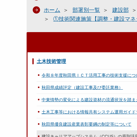
ホーム
部署別一覧
建設部
①技術関連施策【調整・建設マネ
土木技術管理
令和８年度秋田県ＩＣＴ活用工事の技術支援につ
秋田県成績評定（建設工事及び委託業務）
中東情勢の変化による建設資材の流通状況を踏ま
土木工事等における情報共有システム運用ガイド
秋田県優良建設産業表彰要綱の制定等について
建設キャリアアップシステム（CCUS）の原則活用