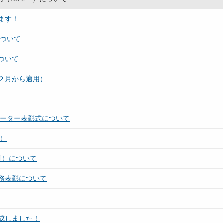
ます！
について
ついて
２月から適用）
レーター表彰式について
用）
利）について
務表彰について
成しました！