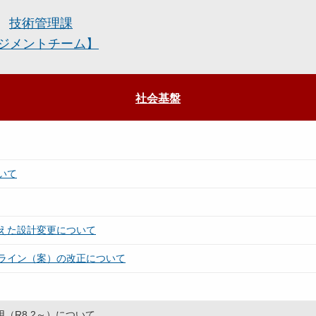
技術管理課
ジメントチーム】
社会基盤
いて
えた設計変更について
ライン（案）の改正について
（R8.2～）について