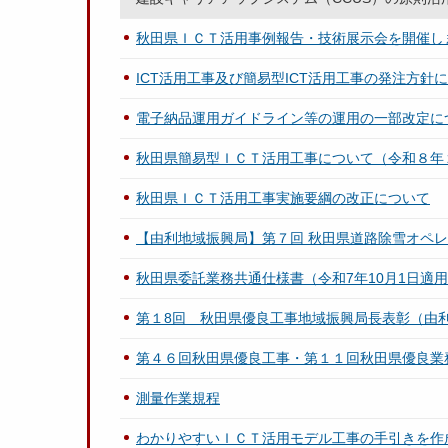
秋田県ＩＣＴ活用事例報告・技術展示会を開催し
ICT活用工事及び簡易型ICT活用工事の発注方針
電子納品運用ガイドライン等の運用の一部改定に
秋田県簡易型ＩＣＴ活用工事について（令和８年
秋田県ＩＣＴ活用工事実施要綱の改正について
【由利地域振興局】第７回 秋田県道路除雪オペ
秋田県委託業務共通仕様書（令和7年10月1日適
第１8回 秋田県優良工事地域振興局長表彰（由
第４６回秋田県優良工事・第１１回秋田県優良業
測量作業規程
わかりやすいＩＣＴ活用モデル工事の手引きを作