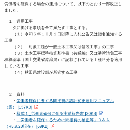
労働者を確保する場合の運用について、以下のとおり一部改正し
ました。
１ 適用工事
次に掲げる事項を全て満たす工事とする。
（１）令和６年１０月１日以降に入札公告又は指名通知する
工事
（２）「対象工種が一般土木工事又は舗装工事」の工事
（３）土木工事標準積算基準書（共通編）又は港湾請負工事
積算基準（国土交通省港湾局）に記載されている工種区分を適用
している工事
（４）秋田県建設部が所管する工事
２ 資料
・
労働者確保に要する間接費の設計変更運用マニュアル
（案） [137KB]
・
様式１_労働者確保に係る実績報告書 [20KB]
・
「労働者を確保するための間接費の補正等」Ｑ＆Ａ
（R5.9.28現在） [69KB]