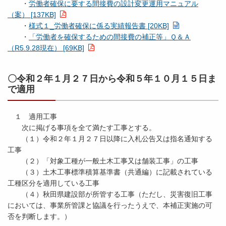
・
労働者確保に要する間接費の設計変更運用マニュアル
（案） [137KB]
・
様式１_労働者確保に係る実績報告書 [20KB]
・
「労働者を確保するための間接費の補正等」Ｑ＆Ａ
（R5.9.28現在） [69KB]
〇令和２年１月２７日から令和５年１０月１５日ま
で適用
１ 適用工事
次に掲げる事項を全て満たす工事とする。
（１）令和２年１月２７日以降に入札公告又は指名通知する
工事
（２）「対象工種が一般土木工事又は舗装工事」の工事
（３）土木工事標準積算基準書（共通編）に記載されている
工種区分を適用している工事
（４）秋田県建設部が所管する工事（ただし、災害復旧工事
においては、事業所管課と協議を行ったうえで、本補正実施の可
否を判断します。）