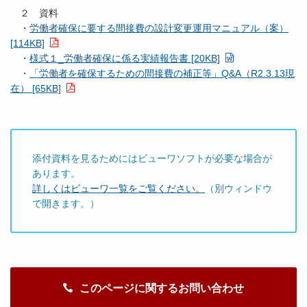
２ 資料
・
労働者確保に要する間接費の設計変更運用マニュアル（案）
[114KB]
・
様式１_労働者確保に係る実績報告書 [20KB]
・
「労働者を確保するための間接費の補正等」Q&A（R2.3.13現
在） [65KB]
添付資料を見るためにはビューワソフトが必要な場合が
あります。
詳しくはビューワ一覧をご覧ください。
（別ウィンドウ
で開きます。）
このページに関するお問い合わせ