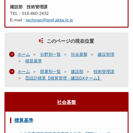
建設部 技術管理課
TEL：018-860-2432
E-mail：
techman@pref.akita.lg.jp
このページの現在位置
ホーム
分野別一覧
社会基盤
建設管理
積算基準
ホーム
部署別一覧
建設部
技術管理課
⑤設計積算【積算管理・建設DXチーム】
社会基盤
積算基準