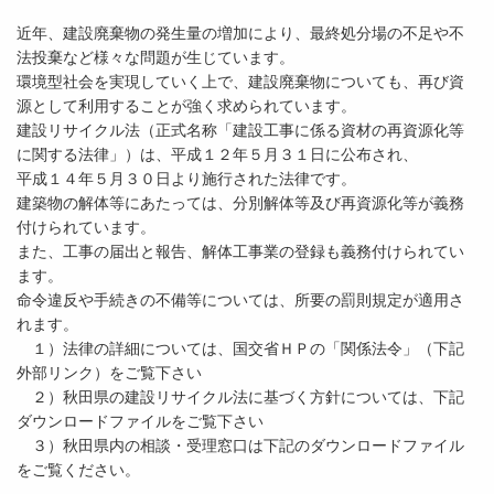
近年、建設廃棄物の発生量の増加により、最終処分場の不足や不
法投棄など様々な問題が生じています。
環境型社会を実現していく上で、建設廃棄物についても、再び資
源として利用することが強く求められています。
建設リサイクル法（正式名称「建設工事に係る資材の再資源化等
に関する法律」）は、平成１２年５月３１日に公布され、
平成１４年５月３０日より施行された法律です。
建築物の解体等にあたっては、分別解体等及び再資源化等が義務
付けられています。
また、工事の届出と報告、解体工事業の登録も義務付けられてい
ます。
命令違反や手続きの不備等については、所要の罰則規定が適用さ
れます。
１）法律の詳細については、国交省ＨＰの「関係法令」（下記
外部リンク）をご覧下さい
２）秋田県の建設リサイクル法に基づく方針については、下記
ダウンロードファイルをご覧下さい
３）秋田県内の相談・受理窓口は下記のダウンロードファイル
をご覧ください。