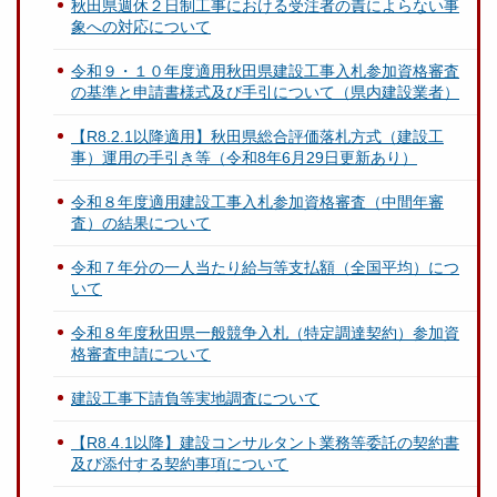
秋田県週休２日制工事における受注者の責によらない事
象への対応について
令和９・１０年度適用秋田県建設工事入札参加資格審査
の基準と申請書様式及び手引について（県内建設業者）
【R8.2.1以降適用】秋田県総合評価落札方式（建設工
事）運用の手引き等（令和8年6月29日更新あり）
令和８年度適用建設工事入札参加資格審査（中間年審
査）の結果について
令和７年分の一人当たり給与等支払額（全国平均）につ
いて
令和８年度秋田県一般競争入札（特定調達契約）参加資
格審査申請について
建設工事下請負等実地調査について
【R8.4.1以降】建設コンサルタント業務等委託の契約書
及び添付する契約事項について