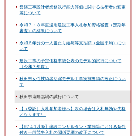
営繕工事設計者業務執行能力評価に関する技術者の変更
等について
令和７・８年度適用建設工事入札参加資格審査（定期年
審査）の結果について
令和６年分の一人当たり給与等支払額（全国平均）につ
いて
建設工事の予定価格事後公表のモデル的試行について
（令和７年度）
秋田県女性技術者活躍モデル工事実施要綱の改正につい
て
秋田県遠隔臨場の試行について
【（委託）入札参加者様へ】次の場合は入札無効や失格
となります!！
【R7.4.1以降】建設コンサルタント業務等における条件
付き一般競争入札の関係要綱の改正について