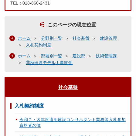
TEL：018-860-2431
このページの現在位置
ホーム
分野別一覧
社会基盤
建設管理
入札契約制度
ホーム
部署別一覧
建設部
技術管理課
⑪秋田県モデル工事関係
社会基盤
入札契約制度
令和７・８年度適用建設コンサルタント業務等入札参加
資格者名簿