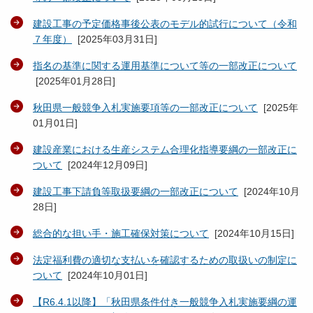
建設工事の予定価格事後公表のモデル的試行について（令和
７年度）
[
2025年03月31日
]
指名の基準に関する運用基準について等の一部改正について
[
2025年01月28日
]
秋田県一般競争入札実施要項等の一部改正について
[
2025年
01月01日
]
建設産業における生産システム合理化指導要綱の一部改正に
ついて
[
2024年12月09日
]
建設工事下請負等取扱要綱の一部改正について
[
2024年10月
28日
]
総合的な担い手・施工確保対策について
[
2024年10月15日
]
法定福利費の適切な支払いを確認するための取扱いの制定に
ついて
[
2024年10月01日
]
【R6.4.1以降】「秋田県条件付き一般競争入札実施要綱の運