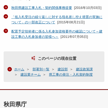
秋田県建設工事入札・契約関係事務提要
[
2016年10月03日
]
「低入札受注の繰り返しに対する指名差し控え措置の実施に
ついて」の一部改正について
[
2015年08月21日
]
配置予定技術者に係る入札参加資格要件の確認について～建
設工事の入札参加者の皆様へ～
[
2011年07月05日
]
このページの現在位置
ホーム
部署別一覧
建設部
建設政策課
建設業チーム
県工事の発注・入札契約制度
秋田県庁