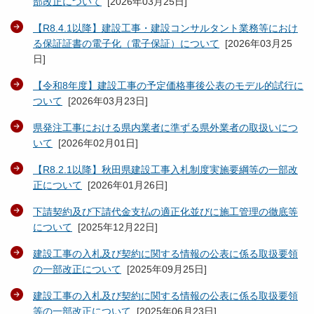
部改正について
[
2026年03月25日
]
【R8.4.1以降】建設工事・建設コンサルタント業務等におけ
る保証証書の電子化（電子保証）について
[
2026年03月25
日
]
【令和8年度】建設工事の予定価格事後公表のモデル的試行に
ついて
[
2026年03月23日
]
県発注工事における県内業者に準ずる県外業者の取扱いにつ
いて
[
2026年02月01日
]
【R8.2.1以降】秋田県建設工事入札制度実施要綱等の一部改
正について
[
2026年01月26日
]
下請契約及び下請代金支払の適正化並びに施工管理の徹底等
について
[
2025年12月22日
]
建設工事の入札及び契約に関する情報の公表に係る取扱要領
の一部改正について
[
2025年09月25日
]
建設工事の入札及び契約に関する情報の公表に係る取扱要領
等の一部改正について
[
2025年06月23日
]