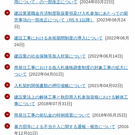
用について」の一部改正について
[
2024年03月22日
]
建設業退職金共済制度取扱要領及び入札参加にあたっての留
意事項の一部改正について（R5.9.1以降）
[
2023年08月24
日
]
建設工事における余裕期間制度の導入について
[
2022年06月
24日
]
建設業の社会保険等加入対策について
[
2022年06月14日
]
県発注工事における低入札価格調査制度の対象工事の拡大に
ついて
[
2022年04月01日
]
入札契約関係書類の押印省略について
[
2021年04月02日
]
建設業法上の解体工事と秋田県入札参加資格における解体工
事について
[
2018年07月31日
]
県発注工事の前払金の特例措置について
[
2018年05月25日
]
暴力団等による不当介入に関する通報・報告について
[
2016
年12月01日
]