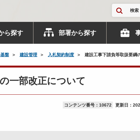
検索
から探す
部署から探す
会基盤
建設管理
入札契約制度
建設工事下請負等取扱要綱
綱の一部改正について
コンテンツ番号：10672
更新日：
20