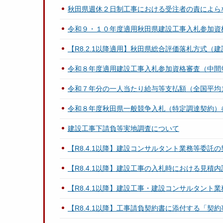
秋田県週休２日制工事における受注者の責によら
令和９・１０年度適用秋田県建設工事入札参加資
【R8.2.1以降適用】秋田県総合評価落札方式（
令和８年度適用建設工事入札参加資格審査（中間
令和７年分の一人当たり給与等支払額（全国平均
令和８年度秋田県一般競争入札（特定調達契約）
建設工事下請負等実地調査について
【R8.4.1以降】建設コンサルタント業務等委託
【R8.4.1以降】建設工事の入札時における見積
【R8.4.1以降】建設工事・建設コンサルタン
【R8.4.1以降】工事請負契約書に添付する「契