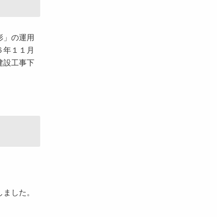
形」の運用
６年１１月
建設工事下
しました。