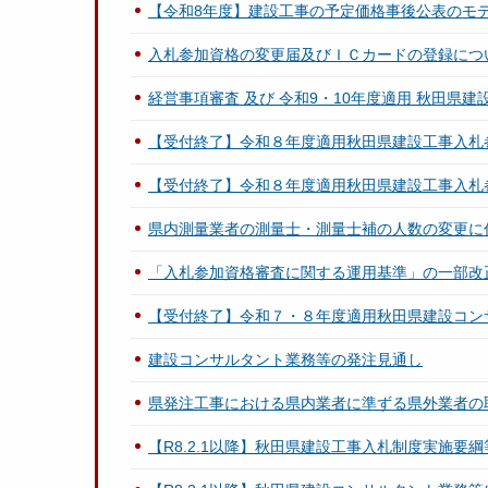
【令和8年度】建設工事の予定価格事後公表のモ
入札参加資格の変更届及びＩＣカードの登録につ
経営事項審査 及び 令和9・10年度適用 秋田
【受付終了】令和８年度適用秋田県建設工事入札
【受付終了】令和８年度適用秋田県建設工事入札
県内測量業者の測量士・測量士補の人数の変更に
「入札参加資格審査に関する運用基準」の一部改
【受付終了】令和７・８年度適用秋田県建設コン
建設コンサルタント業務等の発注見通し
県発注工事における県内業者に準ずる県外業者の
【R8.2.1以降】秋田県建設工事入札制度実施要