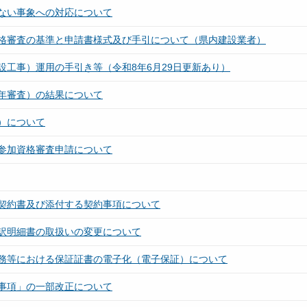
ない事象への対応について
格審査の基準と申請書様式及び手引について（県内建設業者）
建設工事）運用の手引き等（令和8年6月29日更新あり）
年審査）の結果について
）について
参加資格審査申請について
の契約書及び添付する契約事項について
内訳明細書の取扱いの変更について
ト業務等における保証証書の電子化（電子保証）について
約事項」の一部改正について