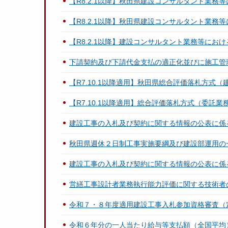
【R8.2.1以降】秋田県建設コンサルタント業
【R8.2.1以降】秋田県建設コンサルタント業
【R8.2.1以降】建設コンサルタント業務等に
下請契約及び下請代金支払の適正化並びに施工管
【R7.10.1以降適用】秋田県総合評価落札方式
【R7.10.1以降適用】総合評価落札方式（委託
建設工事の入札及び契約に関する情報の公表に係
秋田県週休２日制工事実施要綱及び建設部運用の
建設工事の入札及び契約に関する情報の公表に係
営繕工事設計者業務執行能力評価に関する技術者
令和７・８年度適用建設工事入札参加資格審査（
令和６年分の一人当たり給与等支払額（全国平均