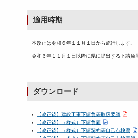
適用時期
本改正は令和６年１１月１日から施行します。
令和６年１１月１日以降に県に提出する下請負
ダウンロード
【改正後】建設工事下請負等取扱要綱
【改正後】（様式）下請負届
【改正後】（様式）下請契約等自己点検票