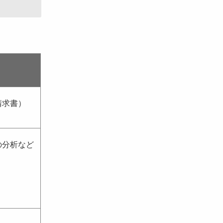
請求書）
の分析など
。