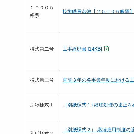
２０００５
技術職員名簿【２０００５帳票】 [6
帳票
様式第二号
工事経歴書 [14KB]
様式第三号
直前３年の各事業年度における工事施
別紙様式１
（別紙様式１) 経理処理の適正を確認
（別紙様式２） 継続雇用制度の
別紙様式２