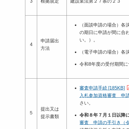
3
根拠規定
建設業法第２７条の２３
（面談申請の場合）各
の期日に申請が間に合
い。）。
申請届出
4
方法
（電子申請の場合）各
令和8年度の受付期間に
審査申請手続 [185KB]
入札参加資格審査 申請の
さい。
提出又は
５
令和８年７月１日以降
提示書類
審査 申請の手引き（令和８