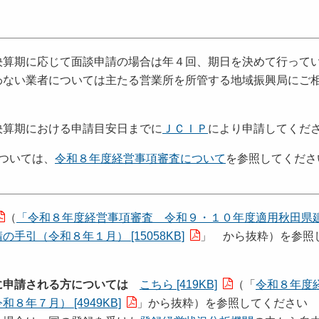
決算期に応じて面談申請の場合は年４回、期日を決めて行って
わない業者については主たる営業所を所管する地域振興局にご
決算期における申請目安日までに
ＪＣＩＰ
により申請してくだ
ついては、
令和８年度経営事項審査について
を参照してくださ
（
「令和８年度経営事項審査 令和９・１０年度適用秋田県
手引（令和８年１月） [15058KB]
」 から抜粋）を参照
に申請される方については
こちら [419KB]
（「
令和８年度
年７月） [4949KB]
」から抜粋）を参照してください