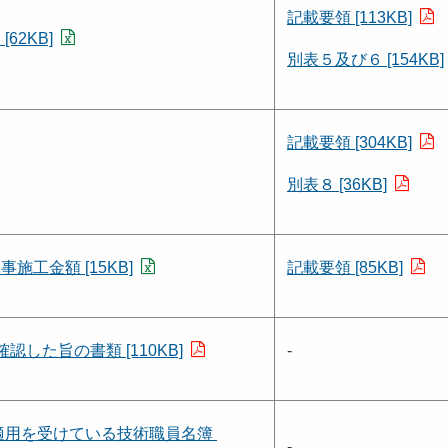
記載要領 [113KB]
2KB]
別表５及び６ [154KB]
記載要領 [304KB]
別表８ [36KB]
工金額 [15KB]
記載要領 [85KB]
した旨の書類 [110KB]
-
適用を受けている技術職員名簿
-