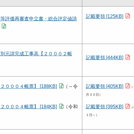
記載要領 [125KB]
模等評価再審査申立書・総合評定値請
類別元請完成工事高【２０００２帳
記載要領 [444KB]
００４帳票】 [188KB]
（～令
記載要領 [405KB]
（
月３０日）
００４帳票】 [184KB]
（令和
記載要領 [395KB]
（
１日～）