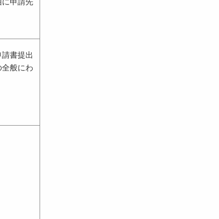
由に申請先
申請書提出
の全般にわ