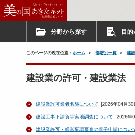
分野から探す
目的
このページの現在位置：
ホーム
部署別一覧
建
建設業の許可・建設業法
建設業許可業者名簿について
[
2026年04月3
建設工事下請負等実地調査について
[
2026年
建設業許可・経営事項審査の電子申請につい