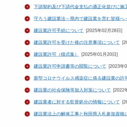
下請契約及び下請代金支払の適正化並びに施
守ろう建設業法～県内で建設業を営む皆様へ
建設業許可手続について
[
2025年02月28日
]
建設業許可を受けた後の注意事項について
[
2
建設業許可（様式集）
[
2025年01月20日
]
建設業許可申請書等の閲覧について
[
2023年
新型コロナウイルス感染症に係る建設業の許
建設業の社会保険等加入対策について
[
2022
建設業者に対する監督処分の情報について
[
2
建設業法上の解体工事と秋田県入札参加資格