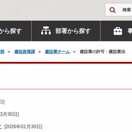
検索
から探す
部署から探す
設部
建設政策課
建設業チーム
建設業の許可・建設業法
0日
]
03月30日
]
て
[
2026年01月30日
]