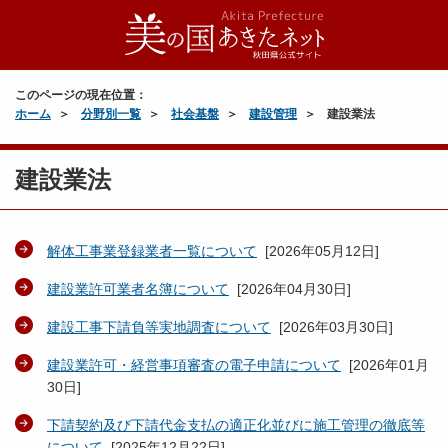
このページの現在位置：
ホーム
分野別一覧
社会基盤
建設管理
建設業法
建設業法
解体工事業登録業者一覧について
[
2026年05月12日
]
建設業許可業者名簿について
[
2026年04月30日
]
建設工事下請負等実地調査について
[
2026年03月30日
]
建設業許可・経営事項審査の電子申請について
[
2026年01月
30日
]
下請契約及び下請代金支払の適正化並びに施工管理の徹底等
について
[
2025年12月22日
]