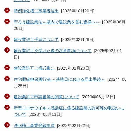
特例浄化槽工事業者届出
[
2025年10月20日
]
守ろう建設業法～県内で建設業を営む皆様へ～
[
2025年08月
28日
]
建設業許可手続について
[
2025年02月28日
]
建設業許可を受けた後の注意事項について
[
2025年02月01
日
]
建設業許可（様式集）
[
2025年01月20日
]
住宅瑕疵担保履行法 ～基準日における届出手続～
[
2024年06
月25日
]
建設業許可申請書等の閲覧について
[
2023年08月18日
]
新型コロナウイルス感染症に係る建設業の許可等の取扱いに
ついて
[
2023年05月11日
]
浄化槽工事業登録制度
[
2023年02月22日
]