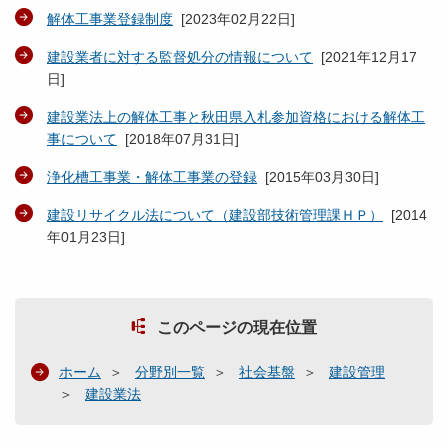
解体工事業登録制度
[
2023年02月22日
]
建設業者に対する監督処分の情報について
[
2021年12月17
日
]
建設業法上の解体工事と秋田県入札参加資格における解体工
事について
[
2018年07月31日
]
浄化槽工事業・解体工事業の登録
[
2015年03月30日
]
建設リサイクル法について（建設部技術管理課ＨＰ）
[
2014
年01月23日
]
このページの現在位置
ホーム
分野別一覧
社会基盤
建設管理
建設業法