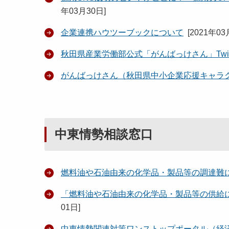
年03月30日
]
企業連携ハウツーブックについて
[
2021年03
秋田県産業労働部公式「がんばっけさん」Twit
がんばっけさん（秋田県中小企業応援キャラクタ
中東情勢相談窓口
燃料油や石油由来の化学品・製品等の調達難
「燃料油や石油由来の化学品・製品等の供給
01日
]
中東情勢関連対策ワンストップポータル（経