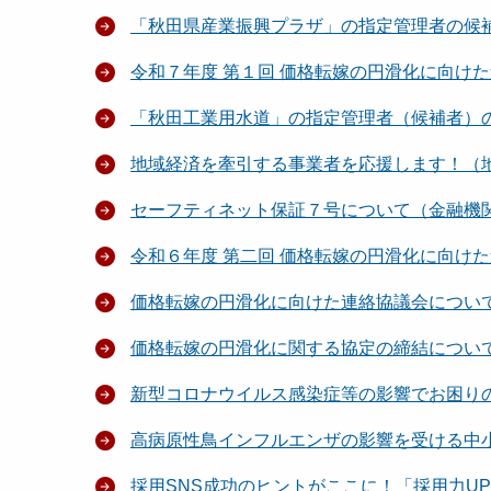
「秋田県産業振興プラザ」の指定管理者の候
令和７年度 第１回 価格転嫁の円滑化に向け
「秋田工業用水道」の指定管理者（候補者）
地域経済を牽引する事業者を応援します！
セーフティネット保証７号について（金融機
令和６年度 第二回 価格転嫁の円滑化に向け
価格転嫁の円滑化に向けた連絡協議会につい
価格転嫁の円滑化に関する協定の締結につい
新型コロナウイルス感染症等の影響でお困
高病原性鳥インフルエンザの影響を受ける中
採用SNS成功のヒントがここに！「採用力U