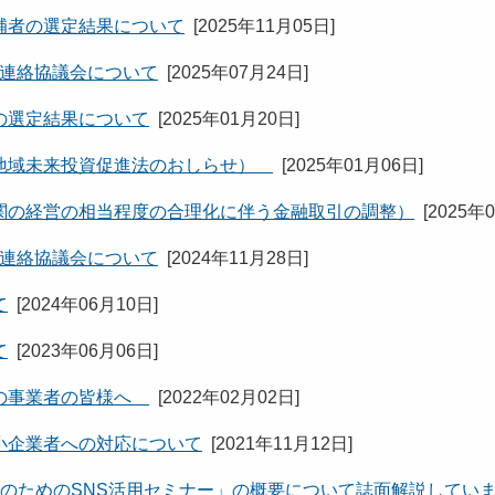
補者の選定結果について
[
2025年11月05日
]
た連絡協議会について
[
2025年07月24日
]
の選定結果について
[
2025年01月20日
]
（地域未来投資促進法のおしらせ）
[
2025年01月06日
]
関の経営の相当程度の合理化に伴う金融取引の調整）
[
2025年
た連絡協議会について
[
2024年11月28日
]
て
[
2024年06月10日
]
て
[
2023年06月06日
]
りの事業者の皆様へ
[
2022年02月02日
]
小企業者への対応について
[
2021年11月12日
]
PのためのSNS活用セミナー」の概要について誌面解説してい