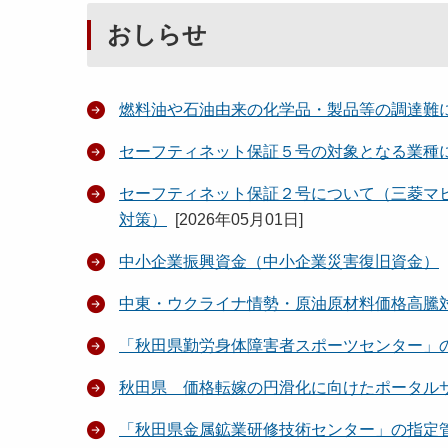
おしらせ
燃料油や石油由来の化学品・製品等の調達難
セーフティネット保証５号の対象となる業種
セーフティネット保証２号について（三菱マ
対策）
[
2026年05月01日
]
中小企業振興資金（中小企業災害復旧資金）
中東・ウクライナ情勢・原油原材料価格高騰
「秋田県勤労身体障害者スポーツセンター」
秋田県 価格転嫁の円滑化に向けたポータル
「秋田県金属鉱業研修技術センター」の指定