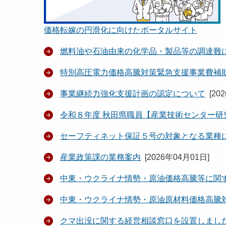
価格転嫁の円滑化に向けたポータルサイト
燃料油や石油由来の化学品・製品等の調達難
特別高圧電力価格高騰対策緊急支援事業費補
事業継続力強化支援計画の認定について
[
20
令和８年度 秋田県職員【産業技術センター研
セーフティネット保証５号の対象となる業種
産業政策課の業務案内
[
2026年04月01日
]
中東・ウクライナ情勢・原油価格高騰等に関
中東・ウクライナ情勢・原油原材料価格高騰
クマ出没に関する経営相談窓口を設置しまし