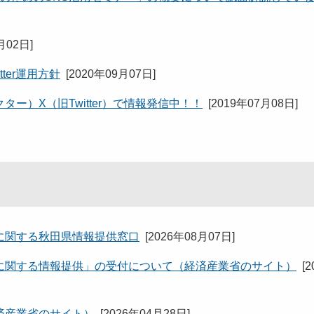
月02日
]
ter運用方針
[
2020年09月07日
]
ー）X（旧Twitter）で情報発信中！！
[
2019年07月08日
]
に関する秋田県情報提供窓口
[
2026年08月07日
]
に関する情報提供」の受付について（経済産業省のサイト）
[
2
済産業省のサイト）
[
2026年04月28日
]