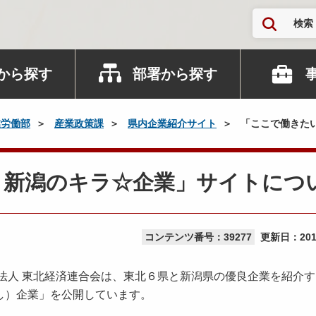
検索
から探す
部署から探す
業労働部
産業政策課
県内企業紹介サイト
「ここで働きた
・新潟のキラ☆企業」サイトにつ
コンテンツ番号：39277
更新日：
20
法人 東北経済連合会は、東北６県と新潟県の優良企業を紹介
し）企業」を公開しています。