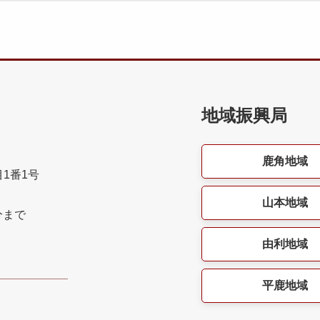
地域振興局
鹿角地域
目1番1号
山本地域
分まで
由利地域
平鹿地域