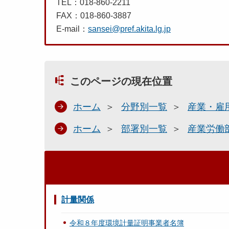
TEL：018-860-2211
FAX：018-860-3887
E-mail：
sansei@pref.akita.lg.jp
このページの現在位置
ホーム
分野別一覧
産業・雇
ホーム
部署別一覧
産業労働
計量関係
令和８年度環境計量証明事業者名簿