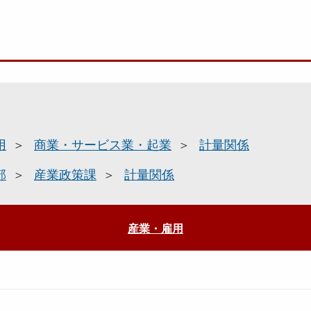
用
商業・サービス業・起業
計量関係
部
産業政策課
計量関係
産業・雇用