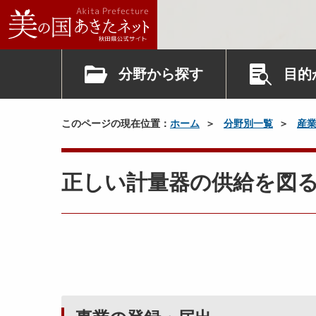
分野から探す
目的
このページの現在位置：
ホーム
分野別一覧
産
正しい計量器の供給を図