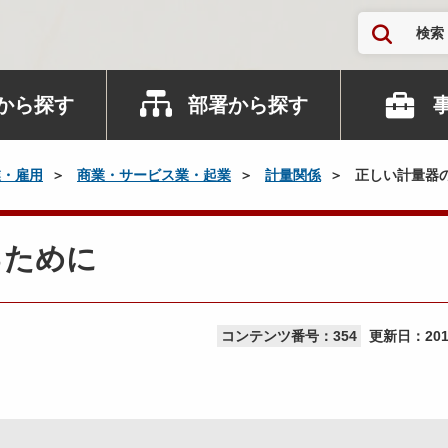
検索
から探す
部署から探す
業・雇用
商業・サービス業・起業
計量関係
正しい計量器
るために
コンテンツ番号：354
更新日：
20