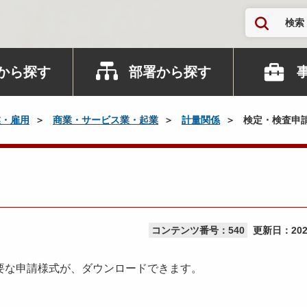
検索
から探す
部署から探す
業・雇用
商業・サービス業・起業
計量関係
検定・検査申
コンテンツ番号：540
更新日：
20
要な申請様式が、ダウンロードできます。