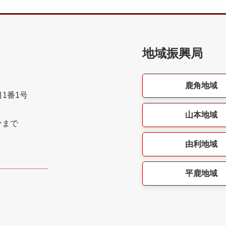
地域振興局
鹿角地域
目1番1号
山本地域
分まで
由利地域
平鹿地域