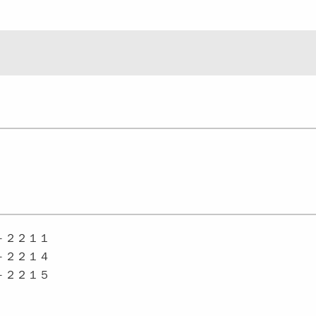
）
２２１１
２２１４
－２２１５