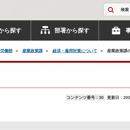
検索
から探す
部署から探す
業労働部
産業政策課
経済・雇用対策について
産業政策課
コンテンツ番号：30
更新日：
20