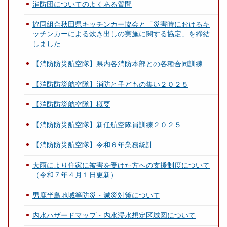
消防団についてのよくある質問
協同組合秋田県キッチンカー協会と「災害時におけるキ
ッチンカーによる炊き出しの実施に関する協定」を締結
しました
【消防防災航空隊】県内各消防本部との各種合同訓練
【消防防災航空隊】消防と子どもの集い２０２５
【消防防災航空隊】概要
【消防防災航空隊】新任航空隊員訓練２０２５
【消防防災航空隊】令和６年業務統計
大雨により住家に被害を受けた方への支援制度について
（令和７年４月１日更新）
男鹿半島地域等防災・減災対策について
内水ハザードマップ・内水浸水想定区域図について