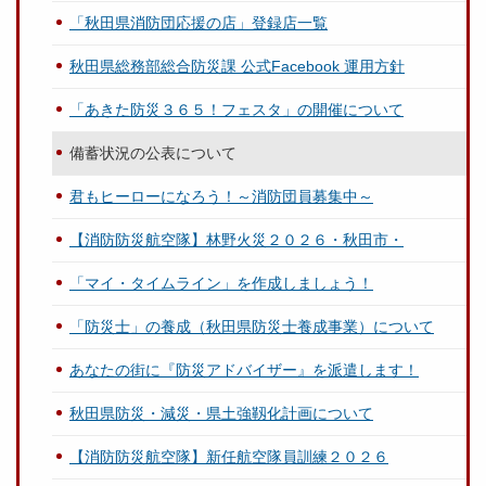
「秋田県消防団応援の店」登録店一覧
秋田県総務部総合防災課 公式Facebook 運用方針
「あきた防災３６５！フェスタ」の開催について
備蓄状況の公表について
君もヒーローになろう！～消防団員募集中～
【消防防災航空隊】林野火災２０２６・秋田市・
「マイ・タイムライン」を作成しましょう！
「防災士」の養成（秋田県防災士養成事業）について
あなたの街に『防災アドバイザー』を派遣します！
秋田県防災・減災・県土強靱化計画について
【消防防災航空隊】新任航空隊員訓練２０２６