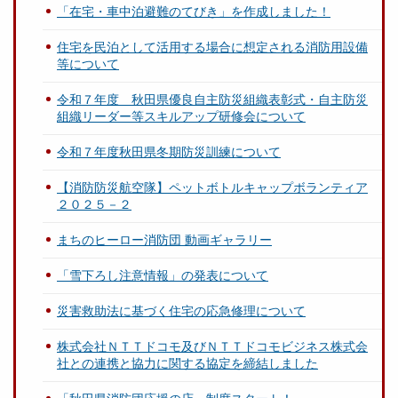
「在宅・車中泊避難のてびき」を作成しました！
住宅を民泊として活用する場合に想定される消防用設備
等について
令和７年度 秋田県優良自主防災組織表彰式・自主防災
組織リーダー等スキルアップ研修会について
令和７年度秋田県冬期防災訓練について
【消防防災航空隊】ペットボトルキャップボランティア
２０２５－２
まちのヒーロー消防団 動画ギャラリー
「雪下ろし注意情報」の発表について
災害救助法に基づく住宅の応急修理について
株式会社ＮＴＴドコモ及びＮＴＴドコモビジネス株式会
社との連携と協力に関する協定を締結しました