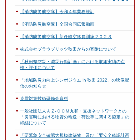
【消防防災航空隊】令和４年業務統計
【消防防災航空隊】全国合同広報動画
【消防防災航空隊】新任航空隊員訓練２０２３
株式会社ブラウブリッツ秋田からの寄附について
「秋田県防災・減災行動計画」における取組実績の点
検・評価について
「地域防災力向上シンポジウム in 秋田 2022」の映像配
信のお知らせ
克雪対策技術研修会資料
一般社団法人ＡＺ-ＣＯＭ丸和・支援ネットワークとの
「災害時における物資の輸送・荷役等に関する協定」の
締結について
「要緊急安全確認大規模建築物」及び「要安全確認計画