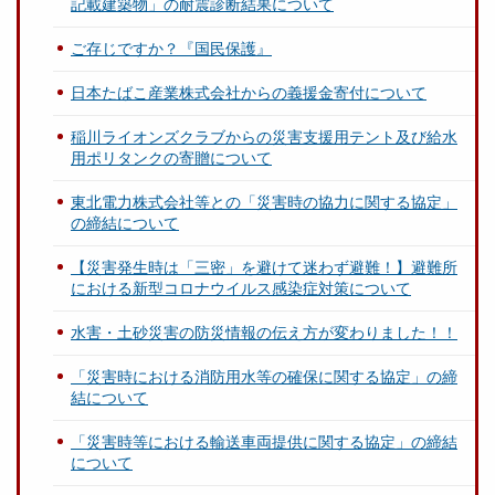
記載建築物」の耐震診断結果について
ご存じですか？『国民保護』
日本たばこ産業株式会社からの義援金寄付について
稲川ライオンズクラブからの災害支援用テント及び給水
用ポリタンクの寄贈について
東北電力株式会社等との「災害時の協力に関する協定」
の締結について
【災害発生時は「三密」を避けて迷わず避難！】避難所
における新型コロナウイルス感染症対策について
水害・土砂災害の防災情報の伝え方が変わりました！！
「災害時における消防用水等の確保に関する協定」の締
結について
「災害時等における輸送車両提供に関する協定」の締結
について