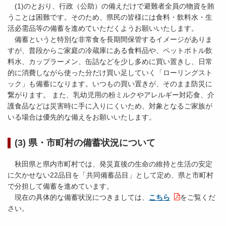
(1)のとおり、行政（公助）の備えだけで避難者全員の物資を賄
うことは困難です。そのため、県民の皆様には食料・飲料水・生
活必需品等の備蓄を進めていただくようお願いいたします。
備蓄というと特別な非常食を長期間保管するイメージがありま
すが、普段からご家庭の冷蔵庫にある食料品や、ペットボトル飲
料水、カップラーメン、缶詰などを少し多めに買い置きし、日常
的に消費しながら使った分だけ買い足していく「ローリングスト
ック」も備蓄になります。いつもの買い置きが、そのまま防災に
繋がります。 また、乳幼児用の粉ミルクやアレルギー対応食、介
護食品などは災害時に手に入りにくいため、対象となるご家族が
いる場合は優先的な備えをお願いいたします。
(3) 県・市町村の備蓄状況について
秋田県と県内市町村では、発災直後の生命の維持と生活の安定
に欠かせない22品目を「共同備蓄品目」として定め、県と市町村
で分担して備蓄を進めています。
現在の具体的な備蓄状況につきましては、
こちら
をご覧くだ
さい。