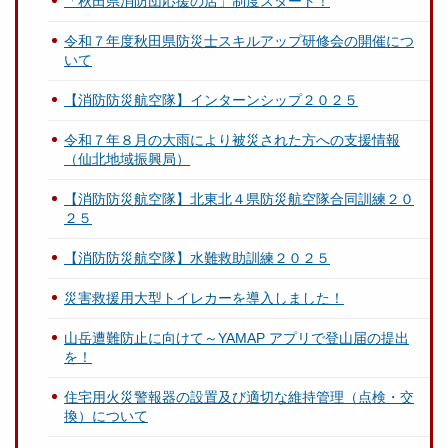
「秋田県消防団応援の店」制度スタート！
令和７年度秋田県防災士スキルアップ研修会の開催につ
いて
【消防防災航空隊】インターンシップ２０２５
令和７年８月の大雨により被災された方への支援情報
（仙北地域振興局）
【消防防災航空隊】北東北４県防災航空隊合同訓練２０
２５
【消防防災航空隊】水難救助訓練２０２５
災害救援用大型トイレカーを導入しました！
山岳遭難防止に向けて～YAMAP アプリで登山届の提出
を！
住宅用火災警報器の設置及び適切な維持管理（点検・交
換）について