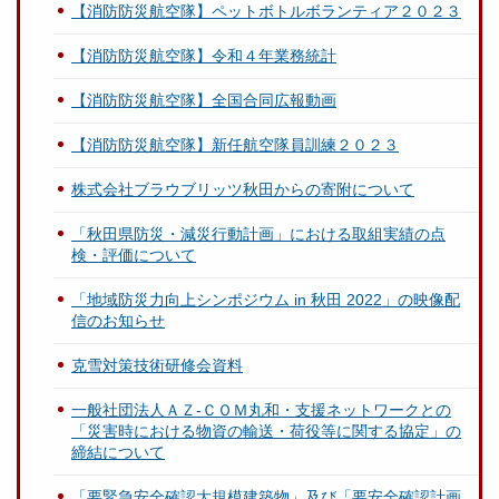
【消防防災航空隊】ペットボトルボランティア２０２３
【消防防災航空隊】令和４年業務統計
【消防防災航空隊】全国合同広報動画
【消防防災航空隊】新任航空隊員訓練２０２３
株式会社ブラウブリッツ秋田からの寄附について
「秋田県防災・減災行動計画」における取組実績の点
検・評価について
「地域防災力向上シンポジウム in 秋田 2022」の映像配
信のお知らせ
克雪対策技術研修会資料
一般社団法人ＡＺ-ＣＯＭ丸和・支援ネットワークとの
「災害時における物資の輸送・荷役等に関する協定」の
締結について
「要緊急安全確認大規模建築物」及び「要安全確認計画