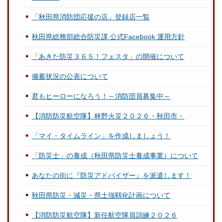
「秋田県消防団応援の店」登録店一覧
秋田県総務部総合防災課 公式Facebook 運用方針
「あきた防災３６５！フェスタ」の開催について
備蓄状況の公表について
君もヒーローになろう！～消防団員募集中～
【消防防災航空隊】林野火災２０２６・秋田市・
「マイ・タイムライン」を作成しましょう！
「防災士」の養成（秋田県防災士養成事業）について
あなたの街に『防災アドバイザー』を派遣します！
秋田県防災・減災・県土強靱化計画について
【消防防災航空隊】新任航空隊員訓練２０２６