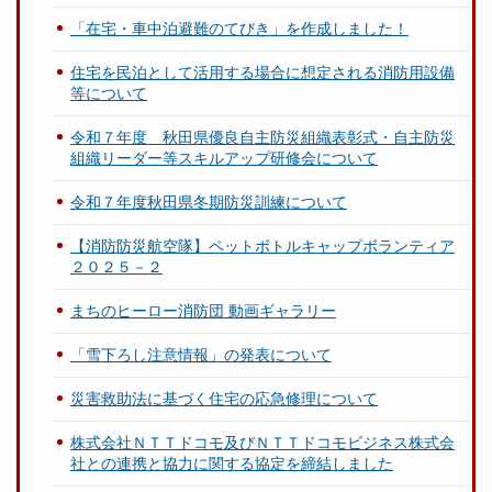
「在宅・車中泊避難のてびき」を作成しました！
住宅を民泊として活用する場合に想定される消防用設備
等について
令和７年度 秋田県優良自主防災組織表彰式・自主防災
組織リーダー等スキルアップ研修会について
令和７年度秋田県冬期防災訓練について
【消防防災航空隊】ペットボトルキャップボランティア
２０２５－２
まちのヒーロー消防団 動画ギャラリー
「雪下ろし注意情報」の発表について
災害救助法に基づく住宅の応急修理について
株式会社ＮＴＴドコモ及びＮＴＴドコモビジネス株式会
社との連携と協力に関する協定を締結しました