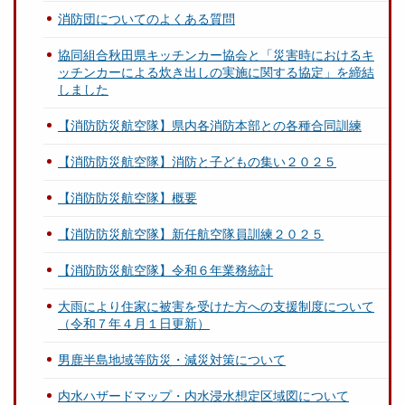
消防団についてのよくある質問
協同組合秋田県キッチンカー協会と「災害時におけるキ
ッチンカーによる炊き出しの実施に関する協定」を締結
しました
【消防防災航空隊】県内各消防本部との各種合同訓練
【消防防災航空隊】消防と子どもの集い２０２５
【消防防災航空隊】概要
【消防防災航空隊】新任航空隊員訓練２０２５
【消防防災航空隊】令和６年業務統計
大雨により住家に被害を受けた方への支援制度について
（令和７年４月１日更新）
男鹿半島地域等防災・減災対策について
内水ハザードマップ・内水浸水想定区域図について