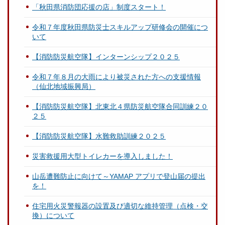
「秋田県消防団応援の店」制度スタート！
令和７年度秋田県防災士スキルアップ研修会の開催につ
いて
【消防防災航空隊】インターンシップ２０２５
令和７年８月の大雨により被災された方への支援情報
（仙北地域振興局）
【消防防災航空隊】北東北４県防災航空隊合同訓練２０
２５
【消防防災航空隊】水難救助訓練２０２５
災害救援用大型トイレカーを導入しました！
山岳遭難防止に向けて～YAMAP アプリで登山届の提出
を！
住宅用火災警報器の設置及び適切な維持管理（点検・交
換）について