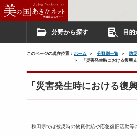
分野から探す
目的
このページの現在位置：
ホーム
分野別一覧
防
「災害発生時における復興支
「災害発生時における復
秋田県では被災時の物資供給や応急復旧活動等に