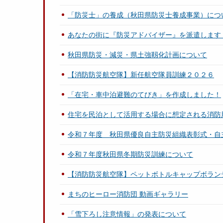
「防災士」の養成（秋田県防災士養成事業）につ
あなたの街に『防災アドバイザー』を派遣します
秋田県防災・減災・県土強靱化計画について
【消防防災航空隊】新任航空隊員訓練２０２６
「在宅・車中泊避難のてびき」を作成しました！
住宅を民泊として活用する場合に想定される消防
令和７年度 秋田県優良自主防災組織表彰式・自
令和７年度秋田県冬期防災訓練について
【消防防災航空隊】ペットボトルキャップボラン
まちのヒーロー消防団 動画ギャラリー
「雪下ろし注意情報」の発表について