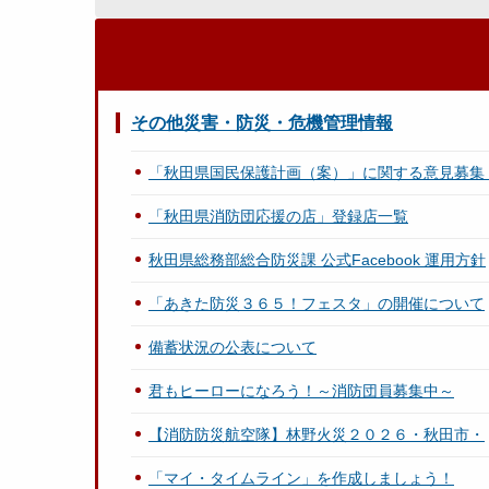
その他災害・防災・危機管理情報
「秋田県国民保護計画（案）」に関する意見募集
「秋田県消防団応援の店」登録店一覧
秋田県総務部総合防災課 公式Facebook 運用方針
「あきた防災３６５！フェスタ」の開催について
備蓄状況の公表について
君もヒーローになろう！～消防団員募集中～
【消防防災航空隊】林野火災２０２６・秋田市・
「マイ・タイムライン」を作成しましょう！