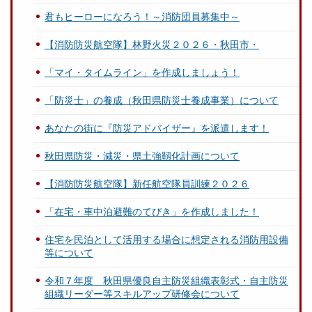
君もヒーローになろう！～消防団員募集中～
【消防防災航空隊】林野火災２０２６・秋田市・
「マイ・タイムライン」を作成しましょう！
「防災士」の養成（秋田県防災士養成事業）について
あなたの街に『防災アドバイザー』を派遣します！
秋田県防災・減災・県土強靱化計画について
【消防防災航空隊】新任航空隊員訓練２０２６
「在宅・車中泊避難のてびき」を作成しました！
住宅を民泊として活用する場合に想定される消防用設備
等について
令和７年度 秋田県優良自主防災組織表彰式・自主防災
組織リーダー等スキルアップ研修会について