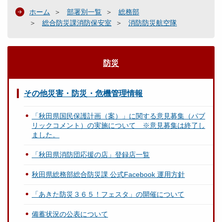
ホーム
部署別一覧
総務部
総合防災課消防保安室
消防防災航空隊
防災
その他災害・防災・危機管理情報
「秋田県国民保護計画（案）」に関する意見募集（パブ
リックコメント）の実施について ※意見募集は終了し
ました。
「秋田県消防団応援の店」登録店一覧
秋田県総務部総合防災課 公式Facebook 運用方針
「あきた防災３６５！フェスタ」の開催について
備蓄状況の公表について