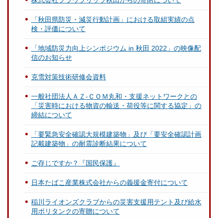
「秋田県防災・減災行動計画」における取組実績の点
検・評価について
「地域防災力向上シンポジウム in 秋田 2022」の映像配
信のお知らせ
克雪対策技術研修会資料
一般社団法人ＡＺ-ＣＯＭ丸和・支援ネットワークとの
「災害時における物資の輸送・荷役等に関する協定」の
締結について
「要緊急安全確認大規模建築物」及び「要安全確認計画
記載建築物」の耐震診断結果について
ご存じですか？『国民保護』
日本たばこ産業株式会社からの義援金寄付について
稲川ライオンズクラブからの災害支援用テント及び給水
用ポリタンクの寄贈について