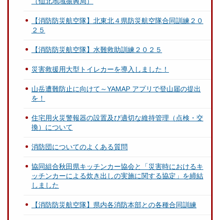
（仙北地域振興局）
【消防防災航空隊】北東北４県防災航空隊合同訓練２０
２５
【消防防災航空隊】水難救助訓練２０２５
災害救援用大型トイレカーを導入しました！
山岳遭難防止に向けて～YAMAP アプリで登山届の提出
を！
住宅用火災警報器の設置及び適切な維持管理（点検・交
換）について
消防団についてのよくある質問
協同組合秋田県キッチンカー協会と「災害時におけるキ
ッチンカーによる炊き出しの実施に関する協定」を締結
しました
【消防防災航空隊】県内各消防本部との各種合同訓練