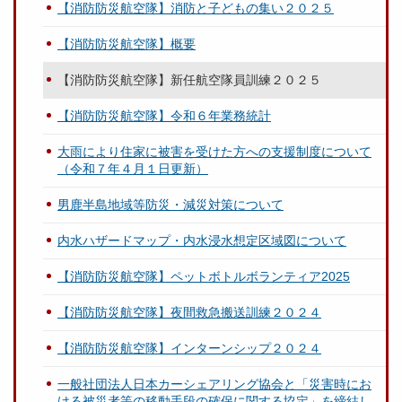
【消防防災航空隊】消防と子どもの集い２０２５
【消防防災航空隊】概要
【消防防災航空隊】新任航空隊員訓練２０２５
【消防防災航空隊】令和６年業務統計
大雨により住家に被害を受けた方への支援制度について
（令和７年４月１日更新）
男鹿半島地域等防災・減災対策について
内水ハザードマップ・内水浸水想定区域図について
【消防防災航空隊】ペットボトルボランティア2025
【消防防災航空隊】夜間救急搬送訓練２０２４
【消防防災航空隊】インターンシップ２０２４
一般社団法人日本カーシェアリング協会と「災害時にお
ける被災者等の移動手段の確保に関する協定」を締結し