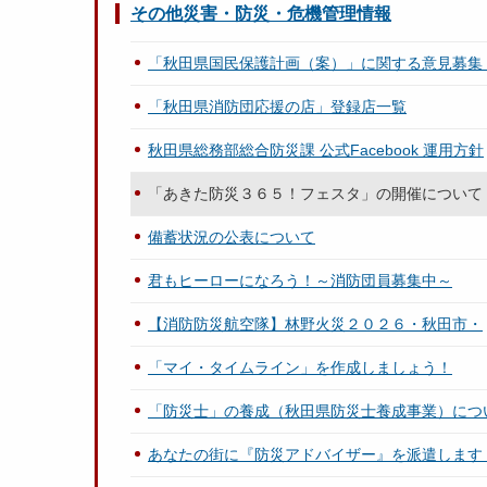
その他災害・防災・危機管理情報
「秋田県国民保護計画（案）」に関する意見募集
「秋田県消防団応援の店」登録店一覧
秋田県総務部総合防災課 公式Facebook 運用方針
「あきた防災３６５！フェスタ」の開催について
備蓄状況の公表について
君もヒーローになろう！～消防団員募集中～
【消防防災航空隊】林野火災２０２６・秋田市・
「マイ・タイムライン」を作成しましょう！
「防災士」の養成（秋田県防災士養成事業）につ
あなたの街に『防災アドバイザー』を派遣します