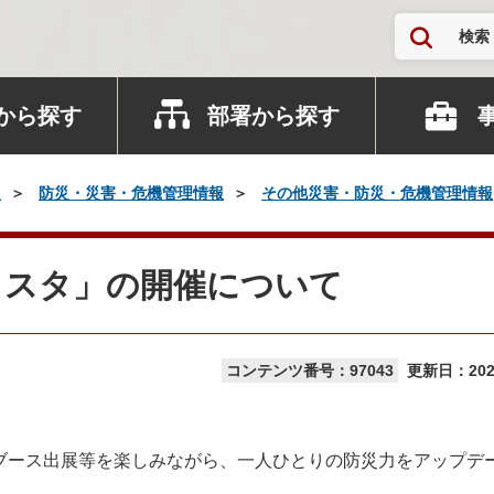
検索
から探す
部署から探す
災
防災・災害・危機管理情報
その他災害・防災・危機管理情報
ェスタ」の開催について
コンテンツ番号：97043
更新日：
20
ース出展等を楽しみながら、一人ひとりの防災力をアップデ