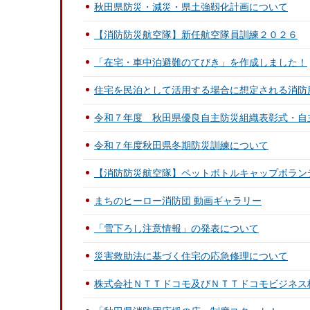
秋田県防災・減災・県土強靱化計画について
【消防防災航空隊】新任航空隊員訓練２０２６
「在宅・車中泊避難のてびき」を作成しました！
住宅を民泊として活用する場合に想定される消防
令和７年度 秋田県優良自主防災組織表彰式・自
令和７年度秋田県冬期防災訓練について
【消防防災航空隊】ペットボトルキャップボラン
まちのヒーロー消防団 動画ギャラリー
「雪下ろし注意情報」の発表について
災害救助法に基づく住宅の応急修理について
株式会社ＮＴＴドコモ及びＮＴＴドコモビジネス