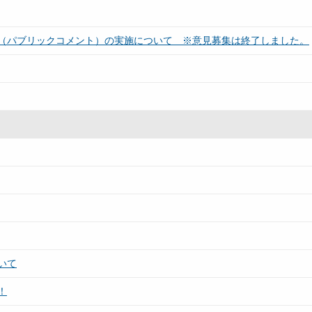
（パブリックコメント）の実施について ※意見募集は終了しました。
いて
！