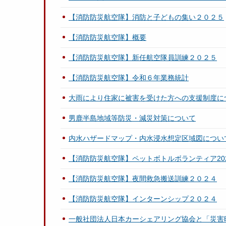
【消防防災航空隊】消防と子どもの集い２０２５
【消防防災航空隊】概要
【消防防災航空隊】新任航空隊員訓練２０２５
【消防防災航空隊】令和６年業務統計
大雨により住家に被害を受けた方への支援制度に
男鹿半島地域等防災・減災対策について
内水ハザードマップ・内水浸水想定区域図につい
【消防防災航空隊】ペットボトルボランティア20
【消防防災航空隊】夜間救急搬送訓練２０２４
【消防防災航空隊】インターンシップ２０２４
一般社団法人日本カーシェアリング協会と「災害