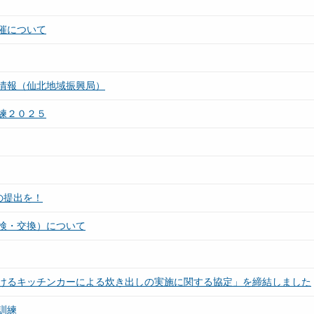
催について
情報（仙北地域振興局）
練２０２５
の提出を！
検・交換）について
けるキッチンカーによる炊き出しの実施に関する協定」を締結しました
訓練