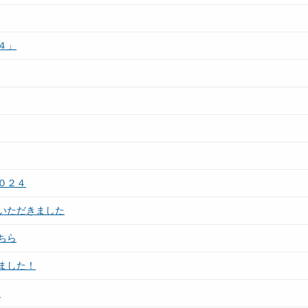
４」
０２４
いただきました
ちら
ました！
２