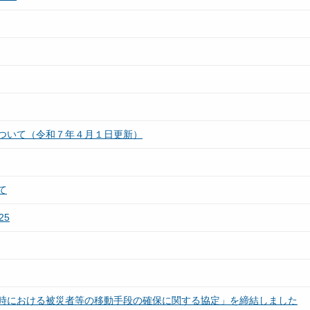
ついて（令和７年４月１日更新）
て
25
時における被災者等の移動手段の確保に関する協定」を締結しました