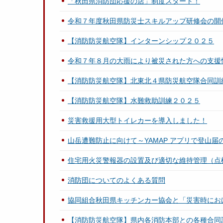
「秋田県消防団応援の店」制度スタート！
令和７年度秋田県防災士スキルアップ研修会の開
【消防防災航空隊】インターンシップ２０２５
令和７年８月の大雨により被災された方への支援
【消防防災航空隊】北東北４県防災航空隊合同訓
【消防防災航空隊】水難救助訓練２０２５
災害救援用大型トイレカーを導入しました！
山岳遭難防止に向けて～YAMAP アプリで登山届
住宅用火災警報器の設置及び適切な維持管理（点
消防団についてのよくある質問
協同組合秋田県キッチンカー協会と「災害時にお
【消防防災航空隊】県内各消防本部との各種合同