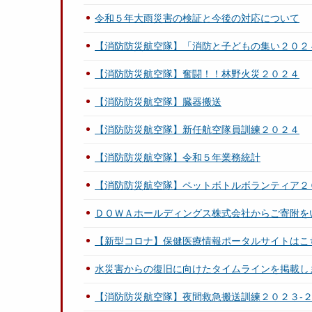
令和５年大雨災害の検証と今後の対応について
【消防防災航空隊】「消防と子どもの集い２０２
【消防防災航空隊】奮闘！！林野火災２０２４
【消防防災航空隊】臓器搬送
【消防防災航空隊】新任航空隊員訓練２０２４
【消防防災航空隊】令和５年業務統計
【消防防災航空隊】ペットボトルボランティア２
ＤＯＷＡホールディングス株式会社からご寄附を
【新型コロナ】保健医療情報ポータルサイトはこ
水災害からの復旧に向けたタイムラインを掲載し
【消防防災航空隊】夜間救急搬送訓練２０２３‐