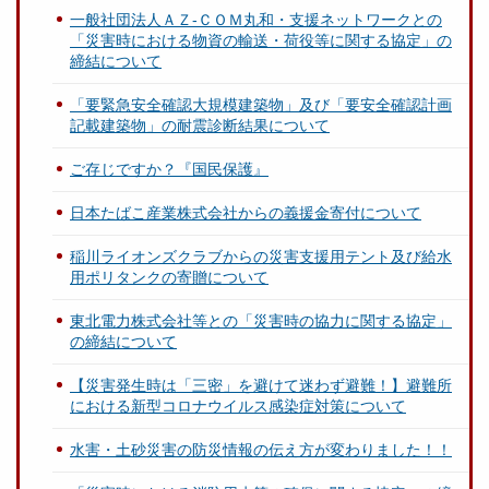
一般社団法人ＡＺ-ＣＯＭ丸和・支援ネットワークとの
「災害時における物資の輸送・荷役等に関する協定」の
締結について
「要緊急安全確認大規模建築物」及び「要安全確認計画
記載建築物」の耐震診断結果について
ご存じですか？『国民保護』
日本たばこ産業株式会社からの義援金寄付について
稲川ライオンズクラブからの災害支援用テント及び給水
用ポリタンクの寄贈について
東北電力株式会社等との「災害時の協力に関する協定」
の締結について
【災害発生時は「三密」を避けて迷わず避難！】避難所
における新型コロナウイルス感染症対策について
水害・土砂災害の防災情報の伝え方が変わりました！！