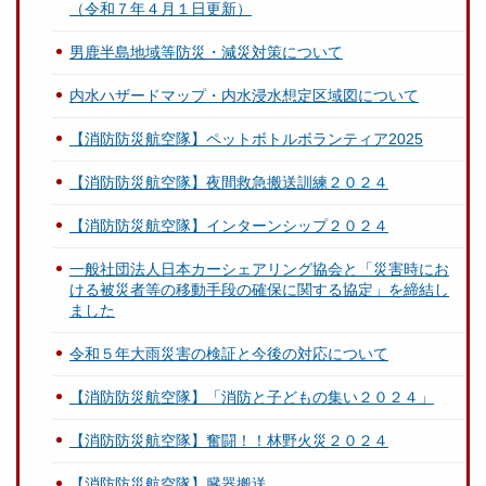
（令和７年４月１日更新）
男鹿半島地域等防災・減災対策について
内水ハザードマップ・内水浸水想定区域図について
【消防防災航空隊】ペットボトルボランティア2025
【消防防災航空隊】夜間救急搬送訓練２０２４
【消防防災航空隊】インターンシップ２０２４
一般社団法人日本カーシェアリング協会と「災害時にお
ける被災者等の移動手段の確保に関する協定」を締結し
ました
令和５年大雨災害の検証と今後の対応について
【消防防災航空隊】「消防と子どもの集い２０２４」
【消防防災航空隊】奮闘！！林野火災２０２４
【消防防災航空隊】臓器搬送