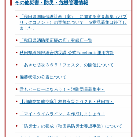
その他災害・防災・危機管理情報
「秋田県国民保護計画（案）」に関する意見募集（パブ
リックコメント）の実施について ※意見募集は終了し
ました。
「秋田県消防団応援の店」登録店一覧
秋田県総務部総合防災課 公式Facebook 運用方針
「あきた防災３６５！フェスタ」の開催について
備蓄状況の公表について
君もヒーローになろう！～消防団員募集中～
【消防防災航空隊】林野火災２０２６・秋田市・
「マイ・タイムライン」を作成しましょう！
「防災士」の養成（秋田県防災士養成事業）について