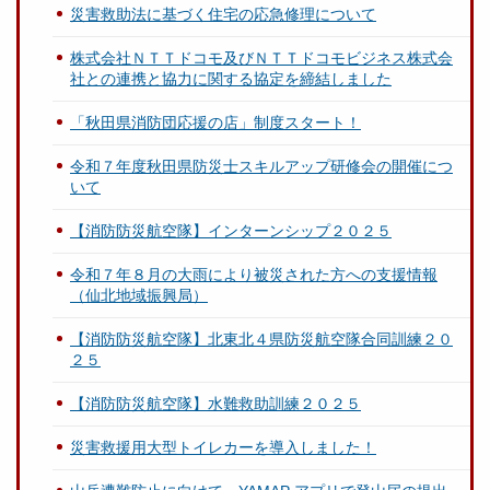
災害救助法に基づく住宅の応急修理について
株式会社ＮＴＴドコモ及びＮＴＴドコモビジネス株式会
社との連携と協力に関する協定を締結しました
「秋田県消防団応援の店」制度スタート！
令和７年度秋田県防災士スキルアップ研修会の開催につ
いて
【消防防災航空隊】インターンシップ２０２５
令和７年８月の大雨により被災された方への支援情報
（仙北地域振興局）
【消防防災航空隊】北東北４県防災航空隊合同訓練２０
２５
【消防防災航空隊】水難救助訓練２０２５
災害救援用大型トイレカーを導入しました！