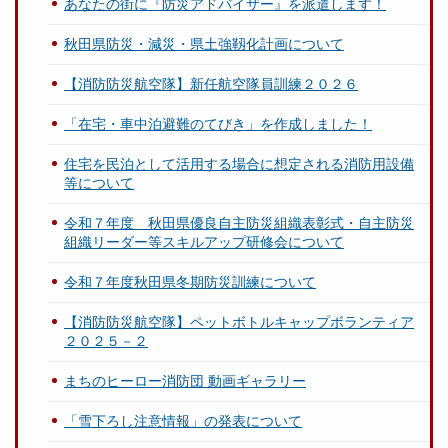
あなたの街に『防災アドバイザー』を派遣します！
秋田県防災・減災・県土強靱化計画について
【消防防災航空隊】新任航空隊員訓練２０２６
「在宅・車中泊避難のてびき」を作成しました！
住宅を民泊として活用する場合に想定される消防用設備
等について
令和７年度 秋田県優良自主防災組織表彰式・自主防災
組織リーダー等スキルアップ研修会について
令和７年度秋田県冬期防災訓練について
【消防防災航空隊】ペットボトルキャップボランティア
２０２５－２
まちのヒーロー消防団 動画ギャラリー
「雪下ろし注意情報」の発表について