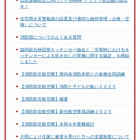
山岳遭難防止に向けて～YAMAP アプリで登山届の提出
を！
住宅用火災警報器の設置及び適切な維持管理（点検・交
換）について
消防団についてのよくある質問
協同組合秋田県キッチンカー協会と「災害時におけるキ
ッチンカーによる炊き出しの実施に関する協定」を締結
しました
【消防防災航空隊】県内各消防本部との各種合同訓練
【消防防災航空隊】消防と子どもの集い２０２５
【消防防災航空隊】概要
【消防防災航空隊】新任航空隊員訓練２０２５
【消防防災航空隊】令和６年業務統計
大雨により住家に被害を受けた方への支援制度について