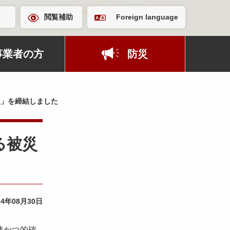
閲覧補助
Foreign language
事業者の方
防災
定」を締結しました
る被災
24年08月30日
速かつ的確