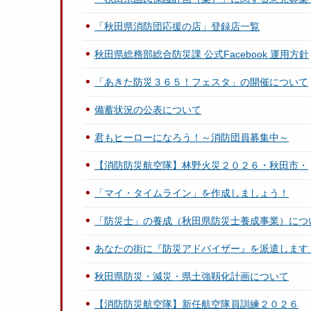
「秋田県消防団応援の店」登録店一覧
秋田県総務部総合防災課 公式Facebook 運用方針
「あきた防災３６５！フェスタ」の開催について
備蓄状況の公表について
君もヒーローになろう！～消防団員募集中～
【消防防災航空隊】林野火災２０２６・秋田市・
「マイ・タイムライン」を作成しましょう！
「防災士」の養成（秋田県防災士養成事業）につ
あなたの街に『防災アドバイザー』を派遣します
秋田県防災・減災・県土強靱化計画について
【消防防災航空隊】新任航空隊員訓練２０２６