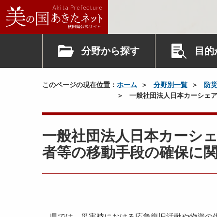
分野から探す
目的
このページの現在位置：
ホーム
分野別一覧
防
一般社団法人日本カーシェア
一般社団法人日本カーシ
者等の移動手段の確保に
県では、災害時における応急復旧活動や物資の供