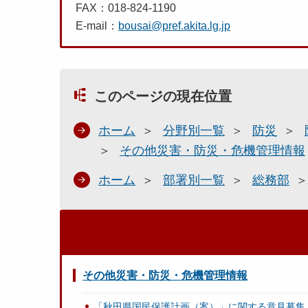
FAX：018-824-1190
E-mail：
bousai@pref.akita.lg.jp
このページの現在位置
ホーム
分野別一覧
防災
その他災害・防災・危機管理情報
ホーム
部署別一覧
総務部
その他災害・防災・危機管理情報
「秋田県国民保護計画（案）」に関する意見募集