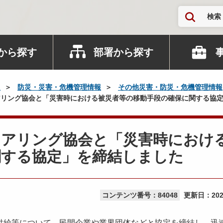
検索
から探す
部署から探す
災
防災・災害・危機管理情報
その他災害・防災・危機管理情報
リング協会と「災害時における被災者等の移動手段の確保に関する協
ェアリング協会と「災害時におけ
関する協定」を締結しました
コンテンツ番号：84048
更新日：
20
給等について、民間企業や業界団体などと協定を締結し、迅