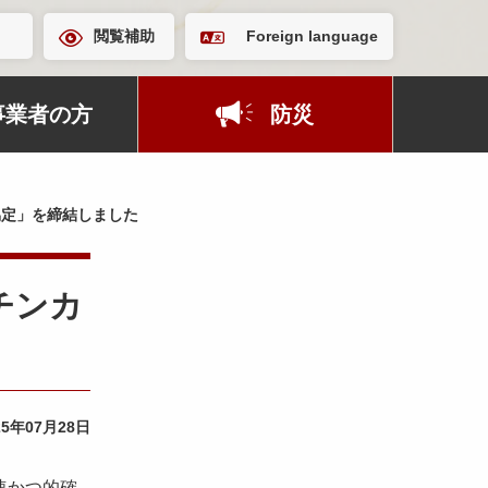
閲覧補助
Foreign language
事業者の方
防災
協定」を締結しました
チンカ
25年07月28日
速かつ的確