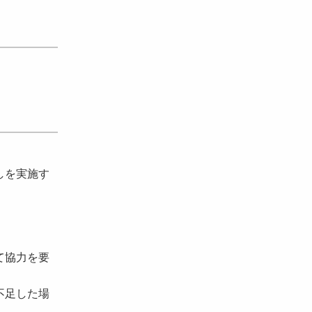
しを実施す
て協力を要
不足した場