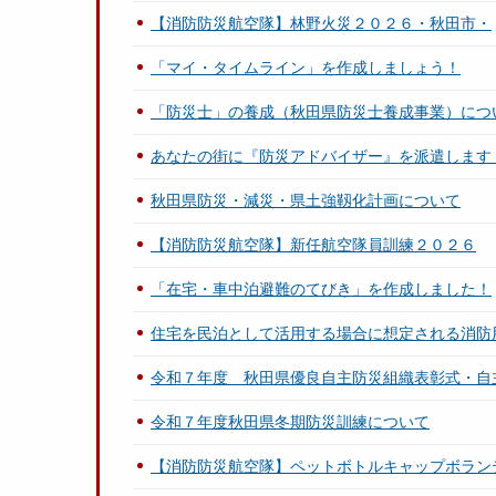
【消防防災航空隊】林野火災２０２６・秋田市・
「マイ・タイムライン」を作成しましょう！
「防災士」の養成（秋田県防災士養成事業）につ
あなたの街に『防災アドバイザー』を派遣します
秋田県防災・減災・県土強靱化計画について
【消防防災航空隊】新任航空隊員訓練２０２６
「在宅・車中泊避難のてびき」を作成しました！
住宅を民泊として活用する場合に想定される消防
令和７年度 秋田県優良自主防災組織表彰式・自
令和７年度秋田県冬期防災訓練について
【消防防災航空隊】ペットボトルキャップボラン