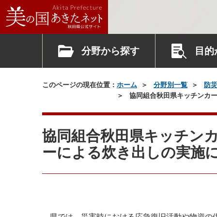
分野から探す
目的
このページの現在位置：
ホーム
分野別一覧
防
協同組合秋田県キッチンカー
協同組合秋田県キッチン
ーによる炊き出しの実施
県では、災害時における応急復旧活動や物資の供