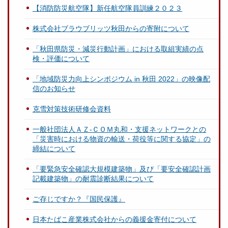
【消防防災航空隊】新任航空隊員訓練２０２３
株式会社ブラウブリッツ秋田からの寄附について
「秋田県防災・減災行動計画」における取組実績の点
検・評価について
「地域防災力向上シンポジウム in 秋田 2022」の映像配
信のお知らせ
克雪対策技術研修会資料
一般社団法人ＡＺ-ＣＯＭ丸和・支援ネットワークとの
「災害時における物資の輸送・荷役等に関する協定」の
締結について
「要緊急安全確認大規模建築物」及び「要安全確認計画
記載建築物」の耐震診断結果について
ご存じですか？『国民保護』
日本たばこ産業株式会社からの義援金寄付について