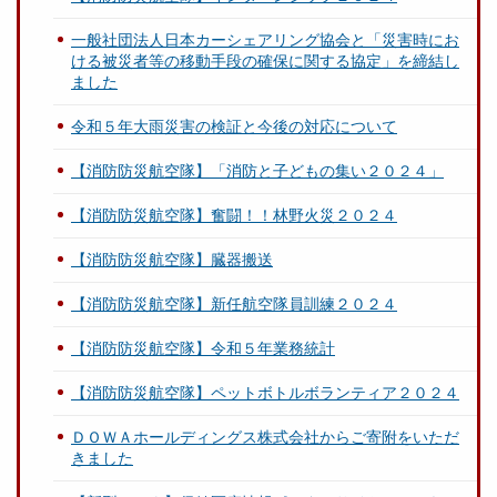
一般社団法人日本カーシェアリング協会と「災害時にお
ける被災者等の移動手段の確保に関する協定」を締結し
ました
令和５年大雨災害の検証と今後の対応について
【消防防災航空隊】「消防と子どもの集い２０２４」
【消防防災航空隊】奮闘！！林野火災２０２４
【消防防災航空隊】臓器搬送
【消防防災航空隊】新任航空隊員訓練２０２４
【消防防災航空隊】令和５年業務統計
【消防防災航空隊】ペットボトルボランティア２０２４
ＤＯＷＡホールディングス株式会社からご寄附をいただ
きました