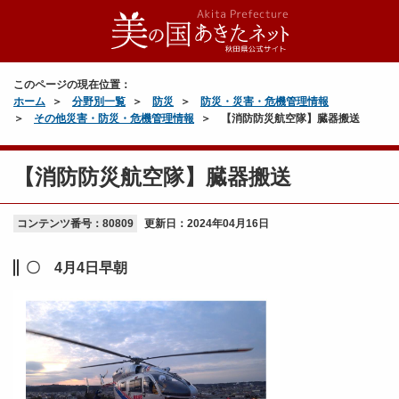
このページの現在位置：
ホーム
分野別一覧
防災
防災・災害・危機管理情報
その他災害・防災・危機管理情報
【消防防災航空隊】臓器搬送
【消防防災航空隊】臓器搬送
コンテンツ番号：80809
更新日：
2024年04月16日
〇 4月4日早朝