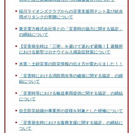
稲川ライオンズクラブからの災害支援用テント及び給水
用ポリタンクの寄贈について
東北電力株式会社等との「災害時の協力に関する協定」
の締結について
【災害発生時は「三密」を避けて迷わず避難！】避難所
における新型コロナウイルス感染症対策について
水害・土砂災害の防災情報の伝え方が変わりました！！
「災害時における消防用水等の確保に関する協定」の締
結について
「災害時等における輸送車両提供に関する協定」の締結
について
自主防災組織や事業所の皆様を対象とした研修について
「災害発生時における復興支援に関する協定」の締結に
ついて