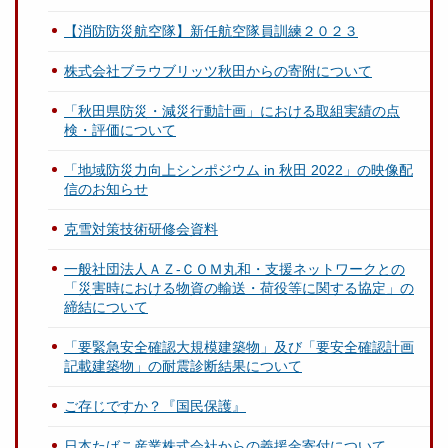
【消防防災航空隊】新任航空隊員訓練２０２３
株式会社ブラウブリッツ秋田からの寄附について
「秋田県防災・減災行動計画」における取組実績の点
検・評価について
「地域防災力向上シンポジウム in 秋田 2022」の映像配
信のお知らせ
克雪対策技術研修会資料
一般社団法人ＡＺ-ＣＯＭ丸和・支援ネットワークとの
「災害時における物資の輸送・荷役等に関する協定」の
締結について
「要緊急安全確認大規模建築物」及び「要安全確認計画
記載建築物」の耐震診断結果について
ご存じですか？『国民保護』
日本たばこ産業株式会社からの義援金寄付について