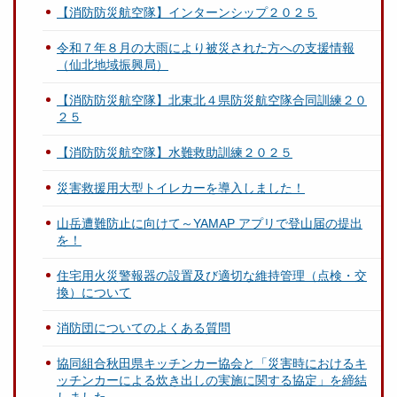
【消防防災航空隊】インターンシップ２０２５
令和７年８月の大雨により被災された方への支援情報
（仙北地域振興局）
【消防防災航空隊】北東北４県防災航空隊合同訓練２０
２５
【消防防災航空隊】水難救助訓練２０２５
災害救援用大型トイレカーを導入しました！
山岳遭難防止に向けて～YAMAP アプリで登山届の提出
を！
住宅用火災警報器の設置及び適切な維持管理（点検・交
換）について
消防団についてのよくある質問
協同組合秋田県キッチンカー協会と「災害時におけるキ
ッチンカーによる炊き出しの実施に関する協定」を締結