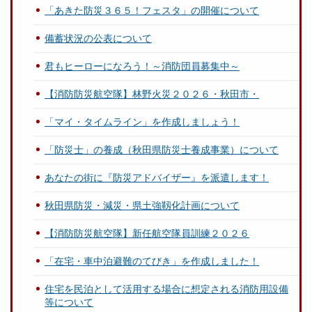
「あきた防災３６５！フェスタ」の開催について
備蓄状況の公表について
君もヒーローになろう！～消防団員募集中～
【消防防災航空隊】林野火災２０２６・秋田市・
「マイ・タイムライン」を作成しましょう！
「防災士」の養成（秋田県防災士養成事業）について
あなたの街に『防災アドバイザー』を派遣します！
秋田県防災・減災・県土強靱化計画について
【消防防災航空隊】新任航空隊員訓練２０２６
「在宅・車中泊避難のてびき」を作成しました！
住宅を民泊として活用する場合に想定される消防用設備
等について