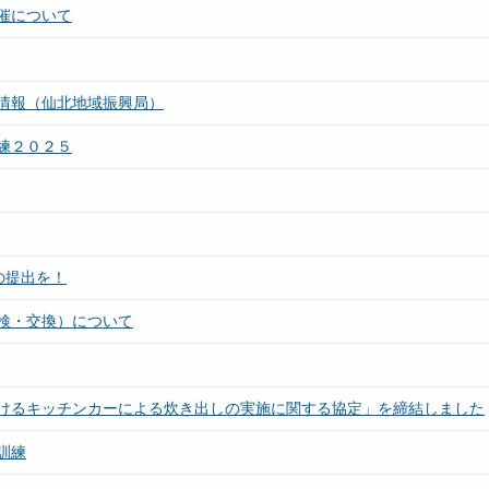
催について
情報（仙北地域振興局）
練２０２５
の提出を！
検・交換）について
けるキッチンカーによる炊き出しの実施に関する協定」を締結しました
訓練