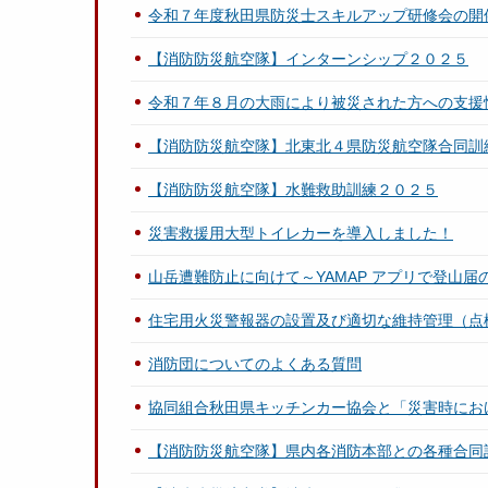
令和７年度秋田県防災士スキルアップ研修会の開
【消防防災航空隊】インターンシップ２０２５
令和７年８月の大雨により被災された方への支援
【消防防災航空隊】北東北４県防災航空隊合同訓
【消防防災航空隊】水難救助訓練２０２５
災害救援用大型トイレカーを導入しました！
山岳遭難防止に向けて～YAMAP アプリで登山届
住宅用火災警報器の設置及び適切な維持管理（点
消防団についてのよくある質問
協同組合秋田県キッチンカー協会と「災害時にお
【消防防災航空隊】県内各消防本部との各種合同