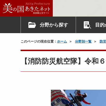
分野から探す
目的
このページの現在位置：
ホーム
分野別一覧
防
【消防防災航空隊】令和６