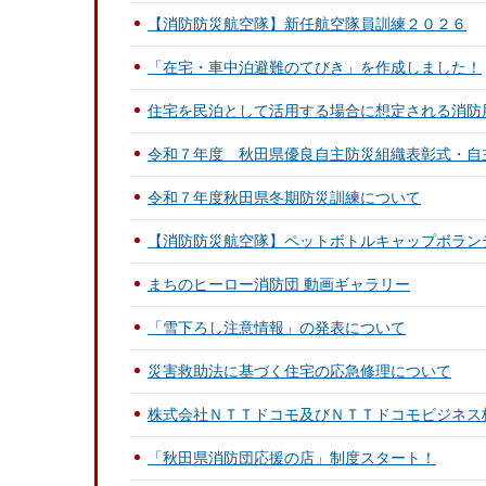
【消防防災航空隊】新任航空隊員訓練２０２６
「在宅・車中泊避難のてびき」を作成しました！
住宅を民泊として活用する場合に想定される消防
令和７年度 秋田県優良自主防災組織表彰式・自
令和７年度秋田県冬期防災訓練について
【消防防災航空隊】ペットボトルキャップボラン
まちのヒーロー消防団 動画ギャラリー
「雪下ろし注意情報」の発表について
災害救助法に基づく住宅の応急修理について
株式会社ＮＴＴドコモ及びＮＴＴドコモビジネス
「秋田県消防団応援の店」制度スタート！