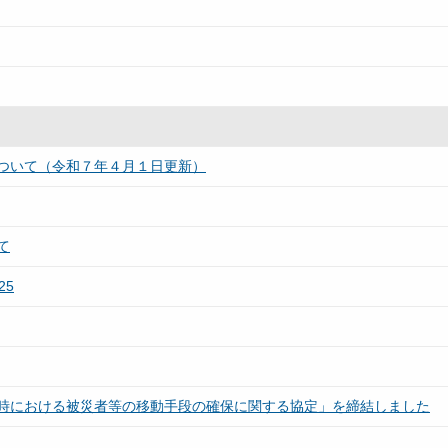
ついて（令和７年４月１日更新）
て
25
時における被災者等の移動手段の確保に関する協定」を締結しました