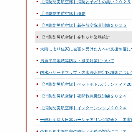
【消防防災航空隊】消防と子どもの集い２０２５
【消防防災航空隊】概要
【消防防災航空隊】新任航空隊員訓練２０２５
【消防防災航空隊】令和６年業務統計
大雨により住家に被害を受けた方への支援制度に
男鹿半島地域等防災・減災対策について
内水ハザードマップ・内水浸水想定区域図につい
【消防防災航空隊】ペットボトルボランティア20
【消防防災航空隊】夜間救急搬送訓練２０２４
【消防防災航空隊】インターンシップ２０２４
一般社団法人日本カーシェアリング協会と「災害
令和５年大雨災害の検証と今後の対応について