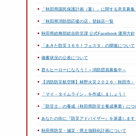
「秋田県国民保護計画（案）」に関する意見募集
「秋田県消防団応援の店」登録店一覧
秋田県総務部総合防災課 公式Facebook 運用方針
「あきた防災３６５！フェスタ」の開催について
備蓄状況の公表について
君もヒーローになろう！～消防団員募集中～
【消防防災航空隊】林野火災２０２６・秋田市・
「マイ・タイムライン」を作成しましょう！
「防災士」の養成（秋田県防災士養成事業）につ
あなたの街に『防災アドバイザー』を派遣します
秋田県防災・減災・県土強靱化計画について