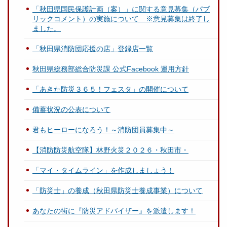
「秋田県国民保護計画（案）」に関する意見募集（パブ
リックコメント）の実施について ※意見募集は終了し
ました。
「秋田県消防団応援の店」登録店一覧
秋田県総務部総合防災課 公式Facebook 運用方針
「あきた防災３６５！フェスタ」の開催について
備蓄状況の公表について
君もヒーローになろう！～消防団員募集中～
【消防防災航空隊】林野火災２０２６・秋田市・
「マイ・タイムライン」を作成しましょう！
「防災士」の養成（秋田県防災士養成事業）について
あなたの街に『防災アドバイザー』を派遣します！