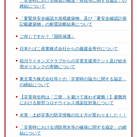
「災害時における物資の輸送・荷役等に関する協定」の
締結について
「要緊急安全確認大規模建築物」及び「要安全確認計画
記載建築物」の耐震診断結果について
ご存じですか？『国民保護』
日本たばこ産業株式会社からの義援金寄付について
稲川ライオンズクラブからの災害支援用テント及び給水
用ポリタンクの寄贈について
東北電力株式会社等との「災害時の協力に関する協定」
の締結について
【災害発生時は「三密」を避けて迷わず避難！】避難所
における新型コロナウイルス感染症対策について
水害・土砂災害の防災情報の伝え方が変わりました！！
「災害時における消防用水等の確保に関する協定」の締
結について