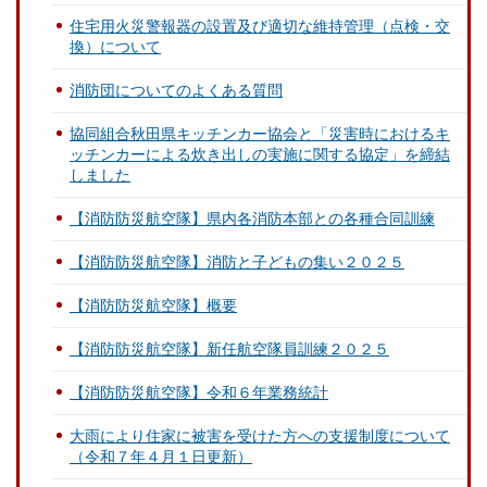
住宅用火災警報器の設置及び適切な維持管理（点検・交
換）について
消防団についてのよくある質問
協同組合秋田県キッチンカー協会と「災害時におけるキ
ッチンカーによる炊き出しの実施に関する協定」を締結
しました
【消防防災航空隊】県内各消防本部との各種合同訓練
【消防防災航空隊】消防と子どもの集い２０２５
【消防防災航空隊】概要
【消防防災航空隊】新任航空隊員訓練２０２５
【消防防災航空隊】令和６年業務統計
大雨により住家に被害を受けた方への支援制度について
（令和７年４月１日更新）