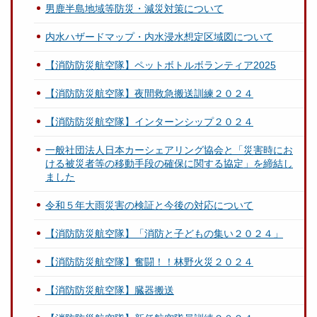
男鹿半島地域等防災・減災対策について
内水ハザードマップ・内水浸水想定区域図について
【消防防災航空隊】ペットボトルボランティア2025
【消防防災航空隊】夜間救急搬送訓練２０２４
【消防防災航空隊】インターンシップ２０２４
一般社団法人日本カーシェアリング協会と「災害時にお
ける被災者等の移動手段の確保に関する協定」を締結し
ました
令和５年大雨災害の検証と今後の対応について
【消防防災航空隊】「消防と子どもの集い２０２４」
【消防防災航空隊】奮闘！！林野火災２０２４
【消防防災航空隊】臓器搬送