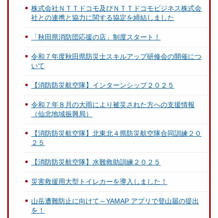
株式会社ＮＴＴドコモ及びＮＴＴドコモビジネス株式会
社との連携と協力に関する協定を締結しました
「秋田県消防団応援の店」制度スタート！
令和７年度秋田県防災士スキルアップ研修会の開催につ
いて
【消防防災航空隊】インターンシップ２０２５
令和７年８月の大雨により被災された方への支援情報
（仙北地域振興局）
【消防防災航空隊】北東北４県防災航空隊合同訓練２０
２５
【消防防災航空隊】水難救助訓練２０２５
災害救援用大型トイレカーを導入しました！
山岳遭難防止に向けて～YAMAP アプリで登山届の提出
を！