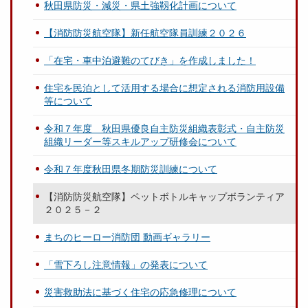
秋田県防災・減災・県土強靱化計画について
【消防防災航空隊】新任航空隊員訓練２０２６
「在宅・車中泊避難のてびき」を作成しました！
住宅を民泊として活用する場合に想定される消防用設備
等について
令和７年度 秋田県優良自主防災組織表彰式・自主防災
組織リーダー等スキルアップ研修会について
令和７年度秋田県冬期防災訓練について
【消防防災航空隊】ペットボトルキャップボランティア
２０２５－２
まちのヒーロー消防団 動画ギャラリー
「雪下ろし注意情報」の発表について
災害救助法に基づく住宅の応急修理について