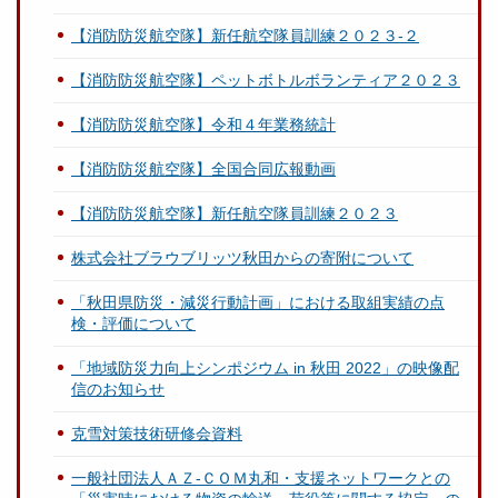
【消防防災航空隊】新任航空隊員訓練２０２３-２
【消防防災航空隊】ペットボトルボランティア２０２３
【消防防災航空隊】令和４年業務統計
【消防防災航空隊】全国合同広報動画
【消防防災航空隊】新任航空隊員訓練２０２３
株式会社ブラウブリッツ秋田からの寄附について
「秋田県防災・減災行動計画」における取組実績の点
検・評価について
「地域防災力向上シンポジウム in 秋田 2022」の映像配
信のお知らせ
克雪対策技術研修会資料
一般社団法人ＡＺ-ＣＯＭ丸和・支援ネットワークとの