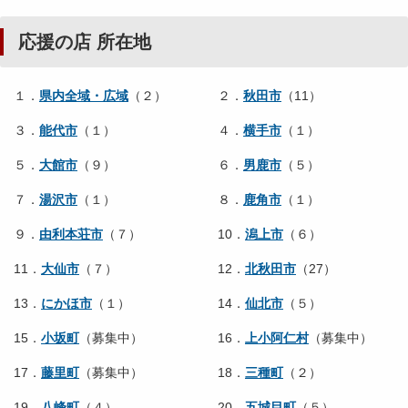
応援の店 所在地
１．
県内全域・広域
（２）
２．
秋田市
（11）
３．
能代市
（１）
４．
横手市
（１）
５．
大館市
（９）
６．
男鹿市
（５）
７．
湯沢市
（１）
８．
鹿角市
（１）
９．
由利本荘市
（７）
10．
潟上市
（６）
11．
大仙市
（７）
12．
北秋田市
（27）
13．
にかほ市
（１）
14．
仙北市
（５）
15．
小坂町
（募集中）
16．
上小阿仁村
（募集中）
17．
藤里町
（募集中）
18．
三種町
（２）
19．
八峰町
（４）
20．
五城目町
（５）