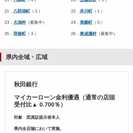
21．
八郎潟町
（２）
22．
井川町
（１）
23．
大潟村
（募集中）
24．
美郷町
（５）
25．
羽後町
（３）
26．
東成瀬村
（募集中）
県内全域・広域
秋田銀行
マイカーローン金利優遇（通常の店頭
受付比▲ 0.700％）
対象 団員証提示者本人
県内全店舗において実施。