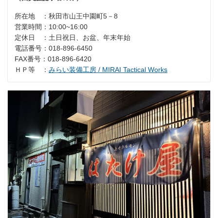
所在地 ：秋田市山王中園町5－8
営業時間：10:00~16:00
定休日 ：土日祝日、お盆、年末年始
電話番号：018-896-6450
FAX番号：018-896-6420
ＨＰ等 ：
みらい装備工房 / MIRAI Tactical Works