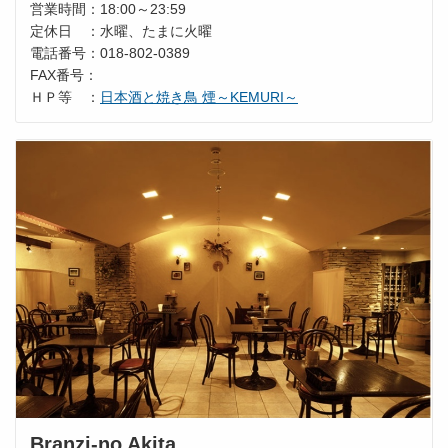
営業時間：18:00～23:59
定休日 ：水曜、たまに火曜
電話番号：018-802-0389
FAX番号：
ＨＰ等 ：
日本酒と焼き鳥 煙～KEMURI～
Branzi-no Akita