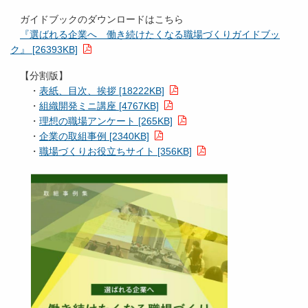
ガイドブックのダウンロードはこちら
『選ばれる企業へ 働き続けたくなる職場づくりガイドブッ
ク』 [26393KB]
【分割版】
・
表紙、目次、挨拶 [18222KB]
・
組織開発ミニ講座 [4767KB]
・
理想の職場アンケート [265KB]
・
企業の取組事例 [2340KB]
・
職場づくりお役立ちサイト [356KB]