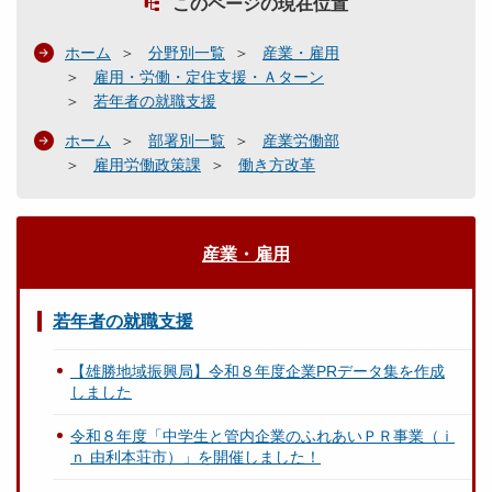
このページの現在位置
ホーム
分野別一覧
産業・雇用
雇用・労働・定住支援・Ａターン
若年者の就職支援
ホーム
部署別一覧
産業労働部
雇用労働政策課
働き方改革
産業・雇用
若年者の就職支援
【雄勝地域振興局】令和８年度企業PRデータ集を作成
しました
令和８年度「中学生と管内企業のふれあいＰＲ事業（ｉ
ｎ 由利本荘市）」を開催しました！