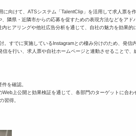
に向けて、ATSシステム「TalentClip」を活用して求人票を
や、隣県・近隣市からの応募を促すための表現方法などをアド
社内ヒアリングや他社広告分析を通じて、自社の魅力を効果的
検討。すでに実施しているInstagramとの棲み分けのため、発信
報発信を行い、求人票や自社ホームページと連動させることで、
要件を確認。
ての求人票のWeb上公開と効果検証を通じて、各部門のターゲットに合
の習得。