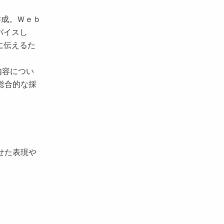
作成。Ｗｅｂ
バイスし
に伝えるた
内容につい
総合的な採
わせた表現や