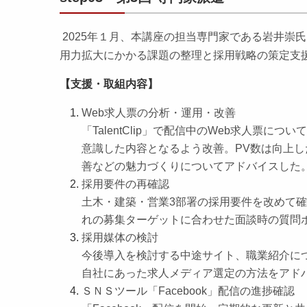
2025年１月、本講座の担当専門家である岩井崇
用力拡大にかかる課題の整理と採用戦略の策定支援
【支援・取組内容】
Web求人票の分析・運用・改善
「TalentClip」で配信中のWeb求人票
意識した内容となるよう改善。PV数は向上
善などの魅力づくりについてアドバイスした
採用要件の再確認
土木・建築・営業3部署の採用要件を改めて
れの募集ターゲットに合わせた面談時の質問
採用媒体の検討
今後導入を検討する中途サイト、職業紹介に
自社にあった求人メディア選定の方法をアド
ＳＮＳツール「Facebook」配信の進捗確認