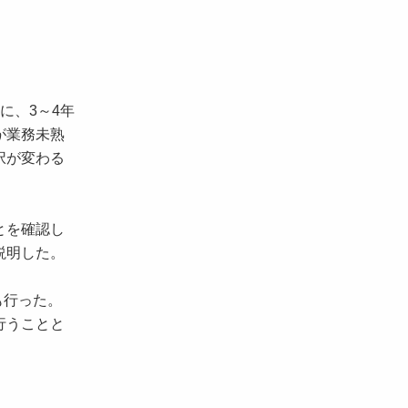
に、3～4年
が業務未熟
択が変わる
とを確認し
説明した。
も行った。
行うことと