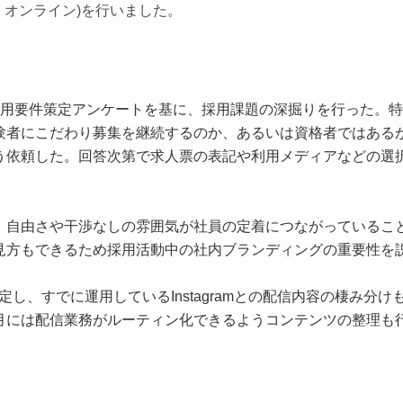
・オンライン)を行いました。
用要件策定アンケートを基に、採用課題の深掘りを行った。特
験者にこだわり募集を継続するのか、あるいは資格者ではある
う依頼した。回答次第で求人票の表記や利用メディアなどの選
、自由さや干渉なしの雰囲気が社員の定着につながっているこ
見方もできるため採用活動中の社内ブランディングの重要性を
決定し、すでに運用しているInstagramとの配信内容の棲み分け
後2月には配信業務がルーティン化できるようコンテンツの整理も